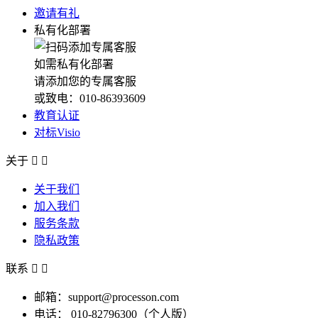
邀请有礼
私有化部署
如需私有化部署
请添加您的专属客服
或致电：010-86393609
教育认证
对标Visio
关于


关于我们
加入我们
服务条款
隐私政策
联系


邮箱：support@processon.com
电话：
010-82796300（个人版）