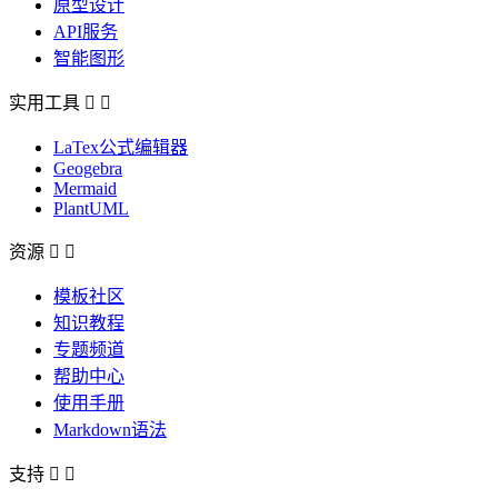
原型设计
API服务
智能图形
实用工具


LaTex公式编辑器
Geogebra
Mermaid
PlantUML
资源


模板社区
知识教程
专题频道
帮助中心
使用手册
Markdown语法
支持

