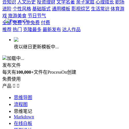
合知识
人文历史
投资理财
文学名著
亲子家庭
心理成长
职场
进阶
个性风格
基础版式
通用模板
影视综艺
生活常识
体育游
戏
旅游美食
节日节气
全部
免费
VIP免费
付费
推荐
热门
克隆最多
最新发布
达人作品
夜以继日更新模板中...
加载中...
发布文件
每天有
100,000+
文件在ProcessOn创建
免费使用
产品


思维导图
流程图
思维笔记
Markdown
在线白板