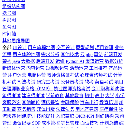
组织结构图
括号图
树形图
鱼骨图
时间轴
其他思维导图
全部
UI设计
用户旅程地图
交互设计
原型规划
项目管理
业务
流程
用户体验地图
需求分析
其他技术
云
php
算法
前端开发
架构
java
大数据
后端开发
运维
Python
AI
渠道运营
数据分析
新媒体运营
内容运营
短视频运营
活动运营
工具推荐
产品运
营
用户运营
电商运营
教师资格证考试
心理咨询师考试
计算
机考试
司法考试
研究生考试
公务员考试
软考
英语考试
项目
管理师职业资格（PMP）
执业医师资格考试
会计职称考试
建
筑师考试
建造师考试
学前教育
其他教育
初中
高中
大学
小学
客服咨询
其他岗位
酒店餐饮
金融保险
汽车出行
教育培训
加
工制造
商务销售
媒体出版
法律法务
房地产建筑
医疗保健
物
流快递
团建培训
技能提升
入职离职
OKR-KPI
组织结构
采购
管理
会议纪要
SOP
成本管控
销售管理
面试技巧
计划总结
综