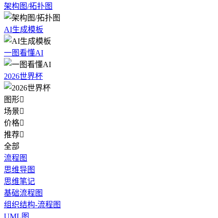
架构图/拓扑图
AI生成模板
一图看懂AI
2026世界杯
图形

场景

价格

推荐

全部
流程图
思维导图
思维笔记
基础流程图
组织结构-流程图
UML图