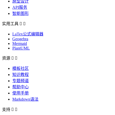
原型设计
API服务
智能图形
实用工具


LaTex公式编辑器
Geogebra
Mermaid
PlantUML
资源


模板社区
知识教程
专题频道
帮助中心
使用手册
Markdown语法
支持

