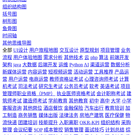
组织结构图
括号图
树形图
鱼骨图
时间轴
其他思维导图
全部
UI设计
用户旅程地图
交互设计
原型规划
项目管理
业务
流程
用户体验地图
需求分析
其他技术
云
php
算法
前端开发
架构
java
大数据
后端开发
运维
Python
AI
渠道运营
数据分析
新媒体运营
内容运营
短视频运营
活动运营
工具推荐
产品运
营
用户运营
电商运营
教师资格证考试
心理咨询师考试
计算
机考试
司法考试
研究生考试
公务员考试
软考
英语考试
项目
管理师职业资格（PMP）
执业医师资格考试
会计职称考试
建
筑师考试
建造师考试
学前教育
其他教育
初中
高中
大学
小学
客服咨询
其他岗位
酒店餐饮
金融保险
汽车出行
教育培训
加
工制造
商务销售
媒体出版
法律法务
房地产建筑
医疗保健
物
流快递
团建培训
技能提升
入职离职
OKR-KPI
组织结构
采购
管理
会议纪要
SOP
成本管控
销售管理
面试技巧
计划总结
综