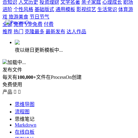
合知识
人文历史
投资理财
文学名著
亲子家庭
心理成长
职场
进阶
个性风格
基础版式
通用模板
影视综艺
生活常识
体育游
戏
旅游美食
节日节气
全部
免费
VIP免费
付费
推荐
热门
克隆最多
最新发布
达人作品
夜以继日更新模板中...
加载中...
发布文件
每天有
100,000+
文件在ProcessOn创建
免费使用
产品


思维导图
流程图
思维笔记
Markdown
在线白板