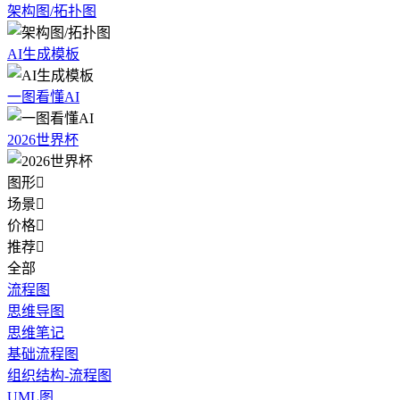
架构图/拓扑图
AI生成模板
一图看懂AI
2026世界杯
图形

场景

价格

推荐

全部
流程图
思维导图
思维笔记
基础流程图
组织结构-流程图
UML图