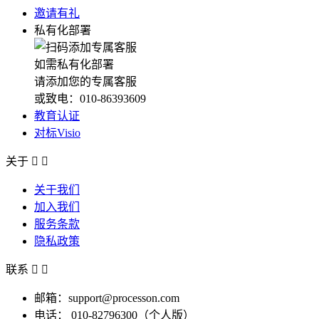
邀请有礼
私有化部署
如需私有化部署
请添加您的专属客服
或致电：010-86393609
教育认证
对标Visio
关于


关于我们
加入我们
服务条款
隐私政策
联系


邮箱：support@processon.com
电话：
010-82796300（个人版）