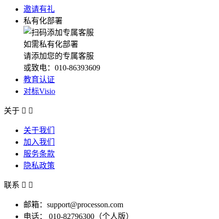
邀请有礼
私有化部署
如需私有化部署
请添加您的专属客服
或致电：010-86393609
教育认证
对标Visio
关于


关于我们
加入我们
服务条款
隐私政策
联系


邮箱：support@processon.com
电话：
010-82796300（个人版）