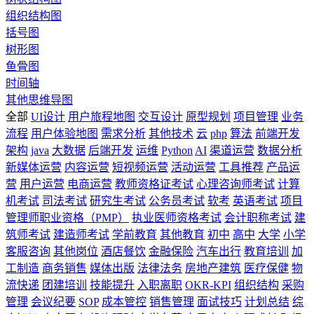
组织结构图
括号图
树形图
鱼骨图
时间轴
其他思维导图
全部
UI设计
用户旅程地图
交互设计
原型规划
项目管理
业务
流程
用户体验地图
需求分析
其他技术
云
php
算法
前端开发
架构
java
大数据
后端开发
运维
Python
AI
渠道运营
数据分析
新媒体运营
内容运营
短视频运营
活动运营
工具推荐
产品运
营
用户运营
电商运营
教师资格证考试
心理咨询师考试
计算
机考试
司法考试
研究生考试
公务员考试
软考
英语考试
项目
管理师职业资格（PMP）
执业医师资格考试
会计职称考试
建
筑师考试
建造师考试
学前教育
其他教育
初中
高中
大学
小学
客服咨询
其他岗位
酒店餐饮
金融保险
汽车出行
教育培训
加
工制造
商务销售
媒体出版
法律法务
房地产建筑
医疗保健
物
流快递
团建培训
技能提升
入职离职
OKR-KPI
组织结构
采购
管理
会议纪要
SOP
成本管控
销售管理
面试技巧
计划总结
综