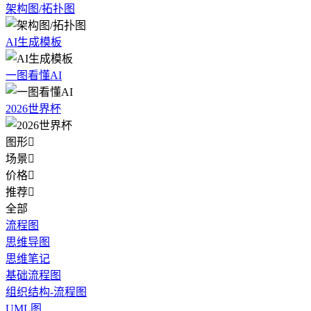
架构图/拓扑图
AI生成模板
一图看懂AI
2026世界杯
图形

场景

价格

推荐

全部
流程图
思维导图
思维笔记
基础流程图
组织结构-流程图
UML图