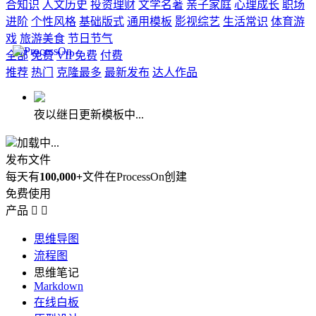
合知识
人文历史
投资理财
文学名著
亲子家庭
心理成长
职场
进阶
个性风格
基础版式
通用模板
影视综艺
生活常识
体育游
戏
旅游美食
节日节气
全部
免费
VIP免费
付费
推荐
热门
克隆最多
最新发布
达人作品
夜以继日更新模板中...
加载中...
发布文件
每天有
100,000+
文件在ProcessOn创建
免费使用
产品


思维导图
流程图
思维笔记
Markdown
在线白板