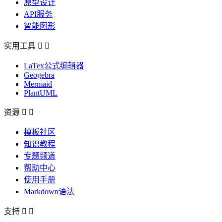
原型设计
API服务
智能图形
实用工具


LaTex公式编辑器
Geogebra
Mermaid
PlantUML
资源


模板社区
知识教程
专题频道
帮助中心
使用手册
Markdown语法
支持

