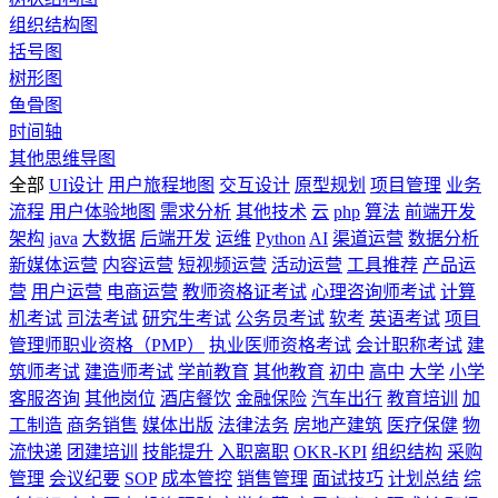
组织结构图
括号图
树形图
鱼骨图
时间轴
其他思维导图
全部
UI设计
用户旅程地图
交互设计
原型规划
项目管理
业务
流程
用户体验地图
需求分析
其他技术
云
php
算法
前端开发
架构
java
大数据
后端开发
运维
Python
AI
渠道运营
数据分析
新媒体运营
内容运营
短视频运营
活动运营
工具推荐
产品运
营
用户运营
电商运营
教师资格证考试
心理咨询师考试
计算
机考试
司法考试
研究生考试
公务员考试
软考
英语考试
项目
管理师职业资格（PMP）
执业医师资格考试
会计职称考试
建
筑师考试
建造师考试
学前教育
其他教育
初中
高中
大学
小学
客服咨询
其他岗位
酒店餐饮
金融保险
汽车出行
教育培训
加
工制造
商务销售
媒体出版
法律法务
房地产建筑
医疗保健
物
流快递
团建培训
技能提升
入职离职
OKR-KPI
组织结构
采购
管理
会议纪要
SOP
成本管控
销售管理
面试技巧
计划总结
综