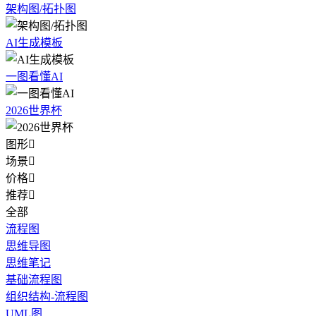
架构图/拓扑图
AI生成模板
一图看懂AI
2026世界杯
图形

场景

价格

推荐

全部
流程图
思维导图
思维笔记
基础流程图
组织结构-流程图
UML图