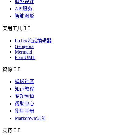
原型设计
API服务
智能图形
实用工具


LaTex公式编辑器
Geogebra
Mermaid
PlantUML
资源


模板社区
知识教程
专题频道
帮助中心
使用手册
Markdown语法
支持

