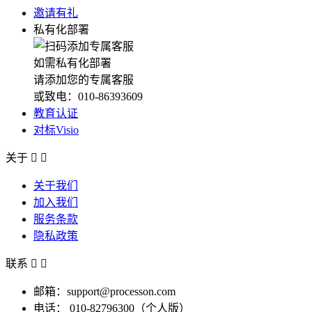
邀请有礼
私有化部署
如需私有化部署
请添加您的专属客服
或致电：010-86393609
教育认证
对标Visio
关于


关于我们
加入我们
服务条款
隐私政策
联系


邮箱：support@processon.com
电话：
010-82796300（个人版）