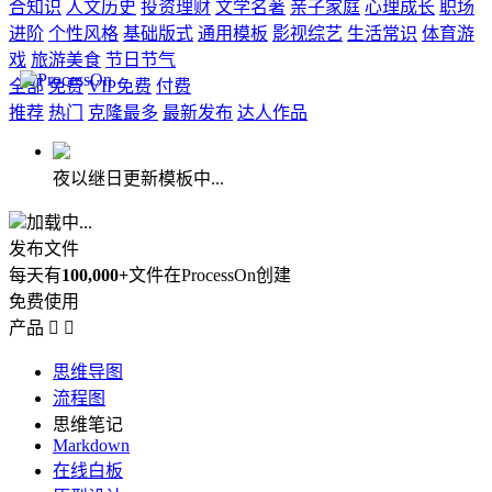
合知识
人文历史
投资理财
文学名著
亲子家庭
心理成长
职场
进阶
个性风格
基础版式
通用模板
影视综艺
生活常识
体育游
戏
旅游美食
节日节气
全部
免费
VIP免费
付费
推荐
热门
克隆最多
最新发布
达人作品
夜以继日更新模板中...
加载中...
发布文件
每天有
100,000+
文件在ProcessOn创建
免费使用
产品


思维导图
流程图
思维笔记
Markdown
在线白板