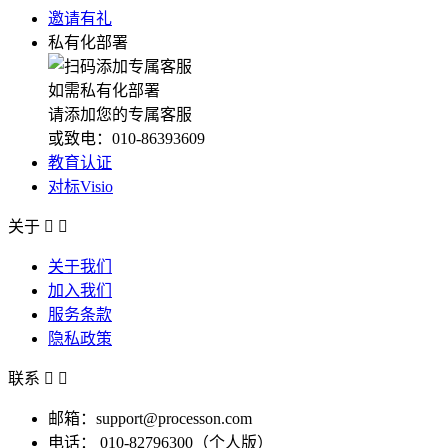
邀请有礼
私有化部署
如需私有化部署
请添加您的专属客服
或致电：010-86393609
教育认证
对标Visio
关于


关于我们
加入我们
服务条款
隐私政策
联系


邮箱：support@processon.com
电话：
010-82796300（个人版）