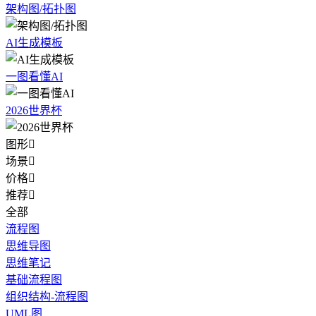
架构图/拓扑图
AI生成模板
一图看懂AI
2026世界杯
图形

场景

价格

推荐

全部
流程图
思维导图
思维笔记
基础流程图
组织结构-流程图
UML图