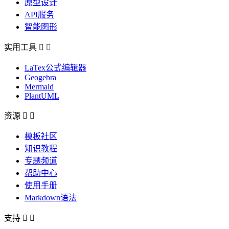
原型设计
API服务
智能图形
实用工具


LaTex公式编辑器
Geogebra
Mermaid
PlantUML
资源


模板社区
知识教程
专题频道
帮助中心
使用手册
Markdown语法
支持

