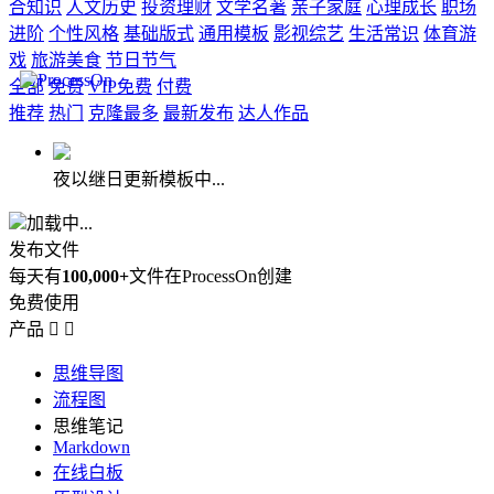
合知识
人文历史
投资理财
文学名著
亲子家庭
心理成长
职场
进阶
个性风格
基础版式
通用模板
影视综艺
生活常识
体育游
戏
旅游美食
节日节气
全部
免费
VIP免费
付费
推荐
热门
克隆最多
最新发布
达人作品
夜以继日更新模板中...
加载中...
发布文件
每天有
100,000+
文件在ProcessOn创建
免费使用
产品


思维导图
流程图
思维笔记
Markdown
在线白板