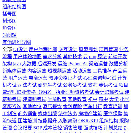
组织结构图
括号图
树形图
鱼骨图
时间轴
其他思维导图
全部
UI设计
用户旅程地图
交互设计
原型规划
项目管理
业务
流程
用户体验地图
需求分析
其他技术
云
php
算法
前端开发
架构
java
大数据
后端开发
运维
Python
AI
渠道运营
数据分析
新媒体运营
内容运营
短视频运营
活动运营
工具推荐
产品运
营
用户运营
电商运营
教师资格证考试
心理咨询师考试
计算
机考试
司法考试
研究生考试
公务员考试
软考
英语考试
项目
管理师职业资格（PMP）
执业医师资格考试
会计职称考试
建
筑师考试
建造师考试
学前教育
其他教育
初中
高中
大学
小学
客服咨询
其他岗位
酒店餐饮
金融保险
汽车出行
教育培训
加
工制造
商务销售
媒体出版
法律法务
房地产建筑
医疗保健
物
流快递
团建培训
技能提升
入职离职
OKR-KPI
组织结构
采购
管理
会议纪要
SOP
成本管控
销售管理
面试技巧
计划总结
综