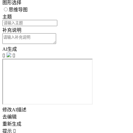
图形选择
思维导图
主题
补充说明
AI生成


修改AI描述
去编辑
重新生成
提示
