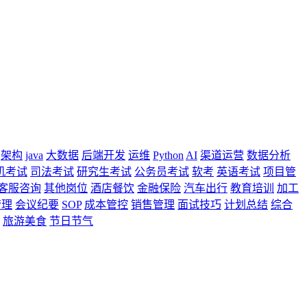
架构
java
大数据
后端开发
运维
Python
AI
渠道运营
数据分析
机考试
司法考试
研究生考试
公务员考试
软考
英语考试
项目管
客服咨询
其他岗位
酒店餐饮
金融保险
汽车出行
教育培训
加工
管理
会议纪要
SOP
成本管控
销售管理
面试技巧
计划总结
综合
旅游美食
节日节气