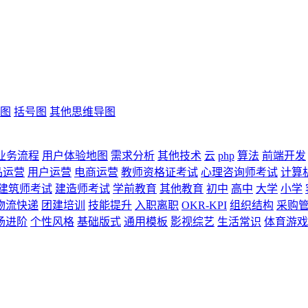
图
括号图
其他思维导图
业务流程
用户体验地图
需求分析
其他技术
云
php
算法
前端开发
品运营
用户运营
电商运营
教师资格证考试
心理咨询师考试
计算
建筑师考试
建造师考试
学前教育
其他教育
初中
高中
大学
小学
物流快递
团建培训
技能提升
入职离职
OKR-KPI
组织结构
采购
场进阶
个性风格
基础版式
通用模板
影视综艺
生活常识
体育游戏