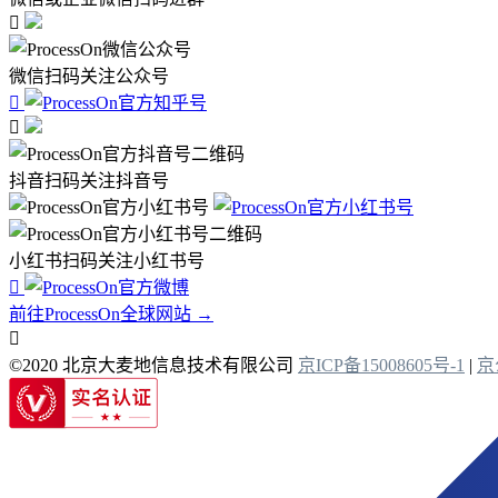

微信扫码关注公众号


抖音扫码关注抖音号
小红书扫码关注小红书号

前往ProcessOn全球网站 →

©2020 北京大麦地信息技术有限公司
京ICP备15008605号-1
|
京