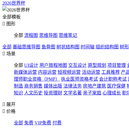
2026世界杯
全部模板

图形
全部
流程图
思维导图
思维笔记
全部
基础思维导图
鱼骨图
树状结构图
时间轴
组织结构图
树形

场景
全部
UI设计
用户旅程地图
交互设计
原型规划
项目管理
新媒体运营
内容运营
短视频运营
活动运营
工具推荐
产
理师职业资格（PMP）
执业医师资格考试
会计职称考试
制造
商务销售
媒体出版
法律法务
房地产建筑
医疗保健
知识
人文历史
投资理财
文学名著
亲子家庭
心理成长
职

展开

价格
全部
免费
VIP免费
付费