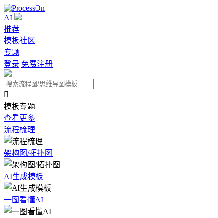
AI
推荐
模板社区
专题
登录
免费注册

模板专题
查看更多
流程梳理
架构图/拓扑图
AI生成模板
一图看懂AI