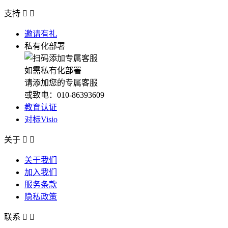
支持


邀请有礼
私有化部署
如需私有化部署
请添加您的专属客服
或致电：010-86393609
教育认证
对标Visio
关于


关于我们
加入我们
服务条款
隐私政策
联系

