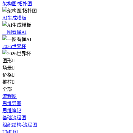
架构图/拓扑图
AI生成模板
一图看懂AI
2026世界杯
图形

场景

价格

推荐

全部
流程图
思维导图
思维笔记
基础流程图
组织结构-流程图
UML图