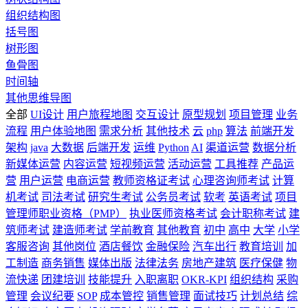
组织结构图
括号图
树形图
鱼骨图
时间轴
其他思维导图
全部
UI设计
用户旅程地图
交互设计
原型规划
项目管理
业务
流程
用户体验地图
需求分析
其他技术
云
php
算法
前端开发
架构
java
大数据
后端开发
运维
Python
AI
渠道运营
数据分析
新媒体运营
内容运营
短视频运营
活动运营
工具推荐
产品运
营
用户运营
电商运营
教师资格证考试
心理咨询师考试
计算
机考试
司法考试
研究生考试
公务员考试
软考
英语考试
项目
管理师职业资格（PMP）
执业医师资格考试
会计职称考试
建
筑师考试
建造师考试
学前教育
其他教育
初中
高中
大学
小学
客服咨询
其他岗位
酒店餐饮
金融保险
汽车出行
教育培训
加
工制造
商务销售
媒体出版
法律法务
房地产建筑
医疗保健
物
流快递
团建培训
技能提升
入职离职
OKR-KPI
组织结构
采购
管理
会议纪要
SOP
成本管控
销售管理
面试技巧
计划总结
综