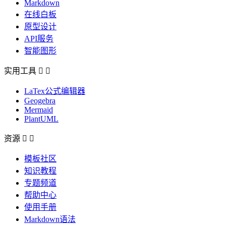
Markdown
在线白板
原型设计
API服务
智能图形
实用工具


LaTex公式编辑器
Geogebra
Mermaid
PlantUML
资源


模板社区
知识教程
专题频道
帮助中心
使用手册
Markdown语法