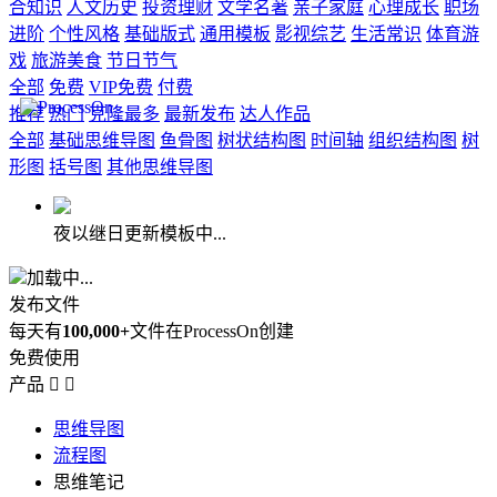
合知识
人文历史
投资理财
文学名著
亲子家庭
心理成长
职场
进阶
个性风格
基础版式
通用模板
影视综艺
生活常识
体育游
戏
旅游美食
节日节气
全部
免费
VIP免费
付费
推荐
热门
克隆最多
最新发布
达人作品
全部
基础思维导图
鱼骨图
树状结构图
时间轴
组织结构图
树
形图
括号图
其他思维导图
夜以继日更新模板中...
加载中...
发布文件
每天有
100,000+
文件在ProcessOn创建
免费使用
产品


思维导图
流程图
思维笔记