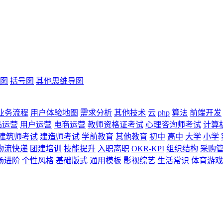
图
括号图
其他思维导图
业务流程
用户体验地图
需求分析
其他技术
云
php
算法
前端开发
品运营
用户运营
电商运营
教师资格证考试
心理咨询师考试
计算
建筑师考试
建造师考试
学前教育
其他教育
初中
高中
大学
小学
物流快递
团建培训
技能提升
入职离职
OKR-KPI
组织结构
采购
场进阶
个性风格
基础版式
通用模板
影视综艺
生活常识
体育游戏