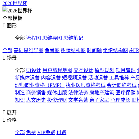
2026世界杯
全部模板

图形
全部
流程图
思维导图
思维笔记
全部
基础思维导图
鱼骨图
树状结构图
时间轴
组织结构图
树形

场景
全部
UI设计
用户旅程地图
交互设计
原型规划
项目管理
新媒体运营
内容运营
短视频运营
活动运营
工具推荐
产
理师职业资格（PMP）
执业医师资格考试
会计职称考试
制造
商务销售
媒体出版
法律法务
房地产建筑
医疗保健
知识
人文历史
投资理财
文学名著
亲子家庭
心理成长
职

展开

价格
全部
免费
VIP免费
付费