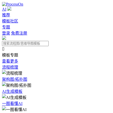
AI
推荐
模板社区
专题
登录
免费注册

模板专题
查看更多
流程梳理
架构图/拓扑图
AI生成模板
一图看懂AI