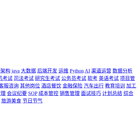
架构
java
大数据
后端开发
运维
Python
AI
渠道运营
数据分析
机考试
司法考试
研究生考试
公务员考试
软考
英语考试
项目管
客服咨询
其他岗位
酒店餐饮
金融保险
汽车出行
教育培训
加工
管理
会议纪要
SOP
成本管控
销售管理
面试技巧
计划总结
综合
旅游美食
节日节气