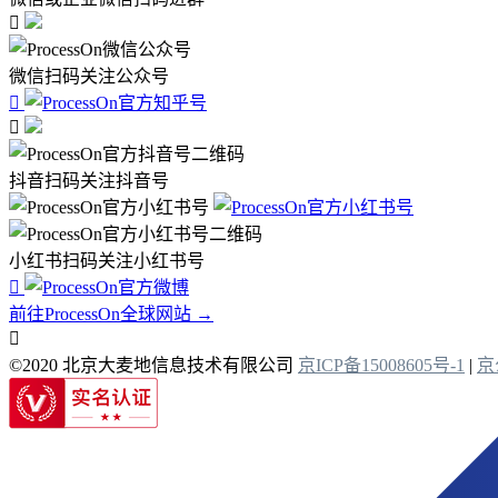

微信扫码关注公众号


抖音扫码关注抖音号
小红书扫码关注小红书号

前往ProcessOn全球网站 →

©2020 北京大麦地信息技术有限公司
京ICP备15008605号-1
|
京