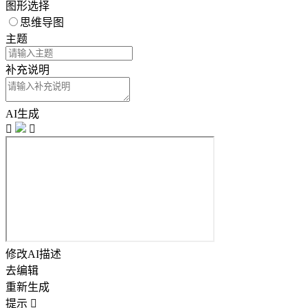
图形选择
思维导图
主题
补充说明
AI生成


修改AI描述
去编辑
重新生成
提示
