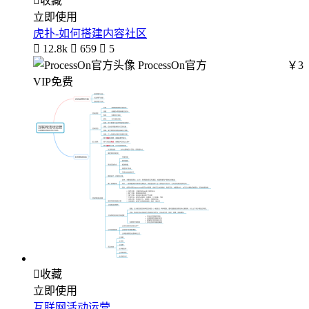

收藏
立即使用
虎扑-如何搭建内容社区

12.8k

659

5
ProcessOn官方
￥3
VIP免费

收藏
立即使用
互联网活动运营