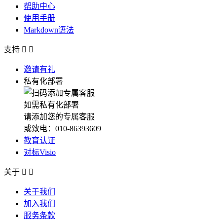
帮助中心
使用手册
Markdown语法
支持


邀请有礼
私有化部署
如需私有化部署
请添加您的专属客服
或致电：010-86393609
教育认证
对标Visio
关于


关于我们
加入我们
服务条款