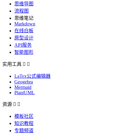
思维导图
流程图
思维笔记
Markdown
在线白板
原型设计
API服务
智能图形
实用工具


LaTex公式编辑器
Geogebra
Mermaid
PlantUML
资源


模板社区
知识教程
专题频道