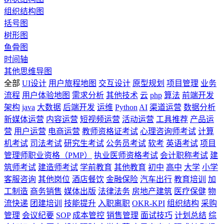
组织结构图
括号图
树形图
鱼骨图
时间轴
其他思维导图
全部
UI设计
用户旅程地图
交互设计
原型规划
项目管理
业务
流程
用户体验地图
需求分析
其他技术
云
php
算法
前端开发
架构
java
大数据
后端开发
运维
Python
AI
渠道运营
数据分析
新媒体运营
内容运营
短视频运营
活动运营
工具推荐
产品运
营
用户运营
电商运营
教师资格证考试
心理咨询师考试
计算
机考试
司法考试
研究生考试
公务员考试
软考
英语考试
项目
管理师职业资格（PMP）
执业医师资格考试
会计职称考试
建
筑师考试
建造师考试
学前教育
其他教育
初中
高中
大学
小学
客服咨询
其他岗位
酒店餐饮
金融保险
汽车出行
教育培训
加
工制造
商务销售
媒体出版
法律法务
房地产建筑
医疗保健
物
流快递
团建培训
技能提升
入职离职
OKR-KPI
组织结构
采购
管理
会议纪要
SOP
成本管控
销售管理
面试技巧
计划总结
综