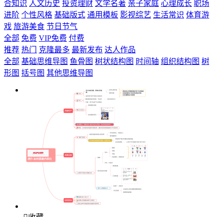
合知识
人文历史
投资理财
文学名著
亲子家庭
心理成长
职场
进阶
个性风格
基础版式
通用模板
影视综艺
生活常识
体育游
戏
旅游美食
节日节气
全部
免费
VIP免费
付费
推荐
热门
克隆最多
最新发布
达人作品
全部
基础思维导图
鱼骨图
树状结构图
时间轴
组织结构图
树
形图
括号图
其他思维导图