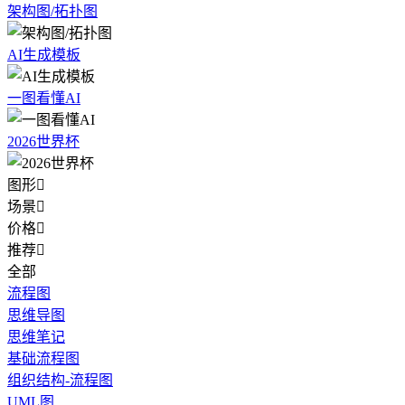
架构图/拓扑图
AI生成模板
一图看懂AI
2026世界杯
图形

场景

价格

推荐

全部
流程图
思维导图
思维笔记
基础流程图
组织结构-流程图
UML图