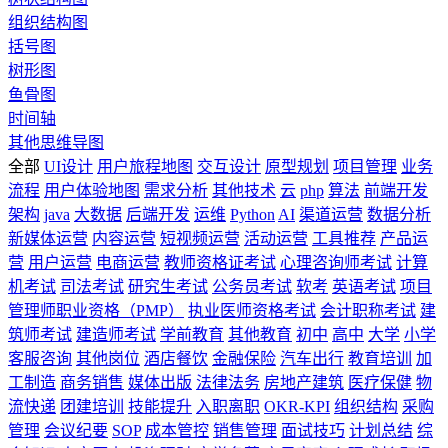
组织结构图
括号图
树形图
鱼骨图
时间轴
其他思维导图
全部
UI设计
用户旅程地图
交互设计
原型规划
项目管理
业务
流程
用户体验地图
需求分析
其他技术
云
php
算法
前端开发
架构
java
大数据
后端开发
运维
Python
AI
渠道运营
数据分析
新媒体运营
内容运营
短视频运营
活动运营
工具推荐
产品运
营
用户运营
电商运营
教师资格证考试
心理咨询师考试
计算
机考试
司法考试
研究生考试
公务员考试
软考
英语考试
项目
管理师职业资格（PMP）
执业医师资格考试
会计职称考试
建
筑师考试
建造师考试
学前教育
其他教育
初中
高中
大学
小学
客服咨询
其他岗位
酒店餐饮
金融保险
汽车出行
教育培训
加
工制造
商务销售
媒体出版
法律法务
房地产建筑
医疗保健
物
流快递
团建培训
技能提升
入职离职
OKR-KPI
组织结构
采购
管理
会议纪要
SOP
成本管控
销售管理
面试技巧
计划总结
综