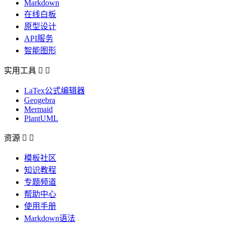
Markdown
在线白板
原型设计
API服务
智能图形
实用工具


LaTex公式编辑器
Geogebra
Mermaid
PlantUML
资源


模板社区
知识教程
专题频道
帮助中心
使用手册
Markdown语法