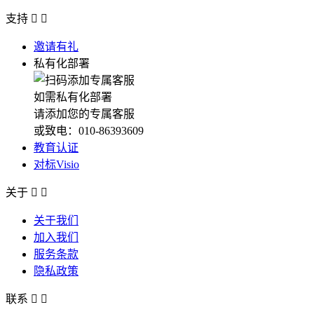
支持


邀请有礼
私有化部署
如需私有化部署
请添加您的专属客服
或致电：010-86393609
教育认证
对标Visio
关于


关于我们
加入我们
服务条款
隐私政策
联系

