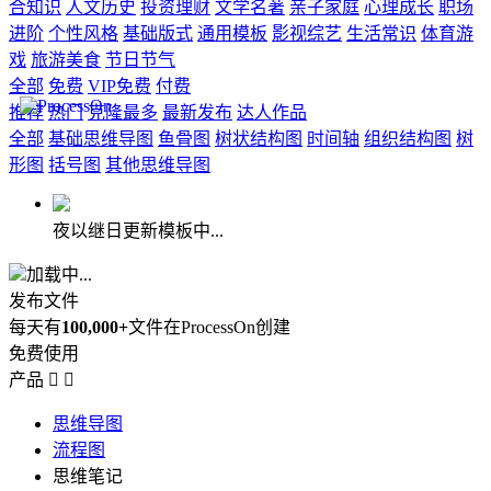
合知识
人文历史
投资理财
文学名著
亲子家庭
心理成长
职场
进阶
个性风格
基础版式
通用模板
影视综艺
生活常识
体育游
戏
旅游美食
节日节气
全部
免费
VIP免费
付费
推荐
热门
克隆最多
最新发布
达人作品
全部
基础思维导图
鱼骨图
树状结构图
时间轴
组织结构图
树
形图
括号图
其他思维导图
夜以继日更新模板中...
加载中...
发布文件
每天有
100,000+
文件在ProcessOn创建
免费使用
产品


思维导图
流程图
思维笔记