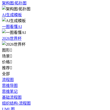
架构图/拓扑图
AI生成模板
一图看懂AI
2026世界杯
图形

场景

价格

推荐

全部
流程图
思维导图
思维笔记
基础流程图
组织结构-流程图
UML图