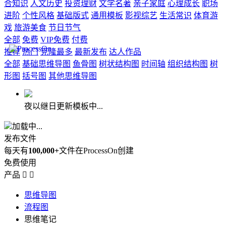
合知识
人文历史
投资理财
文学名著
亲子家庭
心理成长
职场
进阶
个性风格
基础版式
通用模板
影视综艺
生活常识
体育游
戏
旅游美食
节日节气
全部
免费
VIP免费
付费
推荐
热门
克隆最多
最新发布
达人作品
全部
基础思维导图
鱼骨图
树状结构图
时间轴
组织结构图
树
形图
括号图
其他思维导图
夜以继日更新模板中...
加载中...
发布文件
每天有
100,000+
文件在ProcessOn创建
免费使用
产品


思维导图
流程图
思维笔记