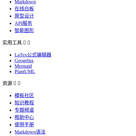
Markdown
在线白板
原型设计
API服务
智能图形
实用工具


LaTex公式编辑器
Geogebra
Mermaid
PlantUML
资源


模板社区
知识教程
专题频道
帮助中心
使用手册
Markdown语法