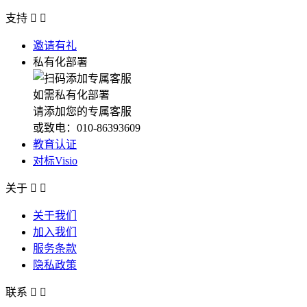
支持


邀请有礼
私有化部署
如需私有化部署
请添加您的专属客服
或致电：010-86393609
教育认证
对标Visio
关于


关于我们
加入我们
服务条款
隐私政策
联系

