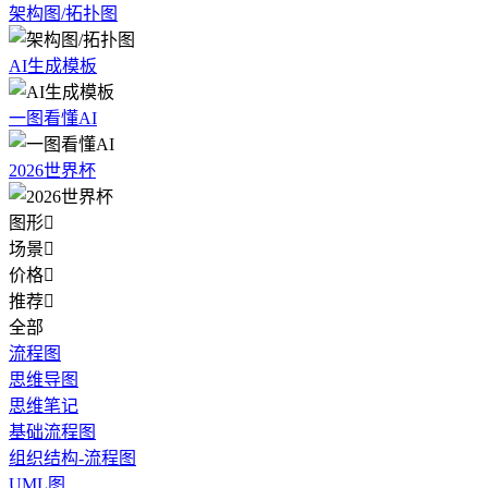
架构图/拓扑图
AI生成模板
一图看懂AI
2026世界杯
图形

场景

价格

推荐

全部
流程图
思维导图
思维笔记
基础流程图
组织结构-流程图
UML图