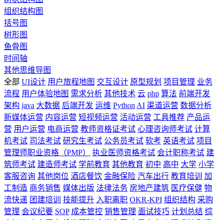
组织结构图
括号图
树形图
鱼骨图
时间轴
其他思维导图
全部
UI设计
用户旅程地图
交互设计
原型规划
项目管理
业务
流程
用户体验地图
需求分析
其他技术
云
php
算法
前端开发
架构
java
大数据
后端开发
运维
Python
AI
渠道运营
数据分析
新媒体运营
内容运营
短视频运营
活动运营
工具推荐
产品运
营
用户运营
电商运营
教师资格证考试
心理咨询师考试
计算
机考试
司法考试
研究生考试
公务员考试
软考
英语考试
项目
管理师职业资格（PMP）
执业医师资格考试
会计职称考试
建
筑师考试
建造师考试
学前教育
其他教育
初中
高中
大学
小学
客服咨询
其他岗位
酒店餐饮
金融保险
汽车出行
教育培训
加
工制造
商务销售
媒体出版
法律法务
房地产建筑
医疗保健
物
流快递
团建培训
技能提升
入职离职
OKR-KPI
组织结构
采购
管理
会议纪要
SOP
成本管控
销售管理
面试技巧
计划总结
综