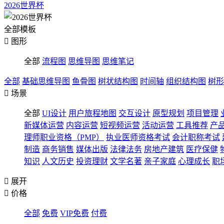
2026世界杯
全部模板

图形
全部
流程图
思维导图
思维笔记
全部
基础思维导图
鱼骨图
树状结构图
时间轴
组织结构图
树形

场景
全部
UI设计
用户旅程地图
交互设计
原型规划
项目管理
新媒体运营
内容运营
短视频运营
活动运营
工具推荐
产
理师职业资格（PMP）
执业医师资格考试
会计职称考试
制造
商务销售
媒体出版
法律法务
房地产建筑
医疗保健
知识
人文历史
投资理财
文学名著
亲子家庭
心理成长
职

展开

价格
全部
免费
VIP免费
付费