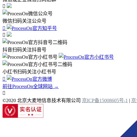

微信扫码关注公众号


抖音扫码关注抖音号
小红书扫码关注小红书号

前往ProcessOn全球网站 →

©2020 北京大麦地信息技术有限公司
京ICP备15008605号-1
|
京