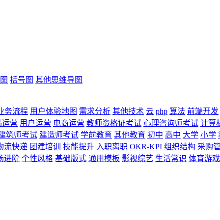
图
括号图
其他思维导图
业务流程
用户体验地图
需求分析
其他技术
云
php
算法
前端开发
品运营
用户运营
电商运营
教师资格证考试
心理咨询师考试
计算
建筑师考试
建造师考试
学前教育
其他教育
初中
高中
大学
小学
物流快递
团建培训
技能提升
入职离职
OKR-KPI
组织结构
采购
场进阶
个性风格
基础版式
通用模板
影视综艺
生活常识
体育游戏