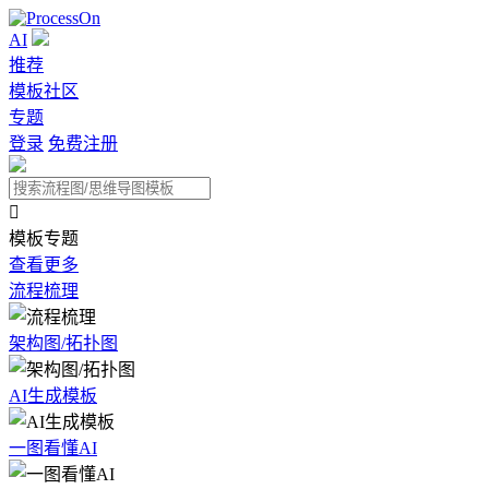
AI
推荐
模板社区
专题
登录
免费注册

模板专题
查看更多
流程梳理
架构图/拓扑图
AI生成模板
一图看懂AI