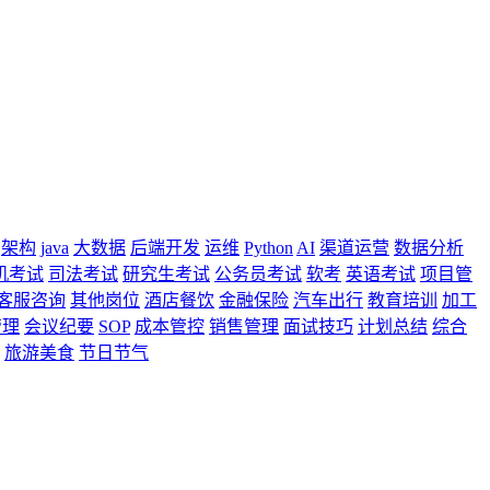
架构
java
大数据
后端开发
运维
Python
AI
渠道运营
数据分析
机考试
司法考试
研究生考试
公务员考试
软考
英语考试
项目管
客服咨询
其他岗位
酒店餐饮
金融保险
汽车出行
教育培训
加工
管理
会议纪要
SOP
成本管控
销售管理
面试技巧
计划总结
综合
旅游美食
节日节气