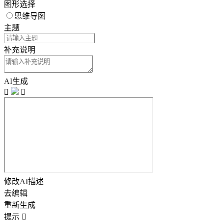
图形选择
思维导图
主题
补充说明
AI生成


修改AI描述
去编辑
重新生成
提示
