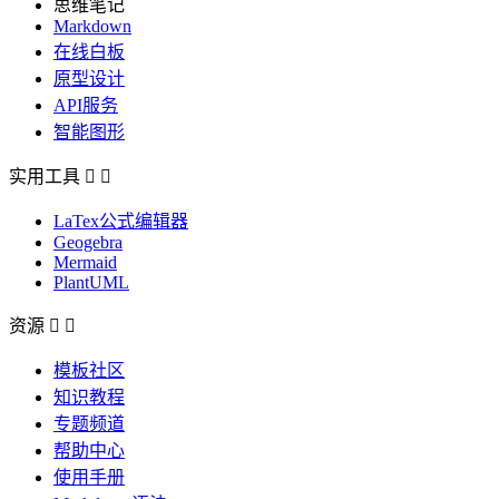
思维笔记
Markdown
在线白板
原型设计
API服务
智能图形
实用工具


LaTex公式编辑器
Geogebra
Mermaid
PlantUML
资源


模板社区
知识教程
专题频道
帮助中心
使用手册