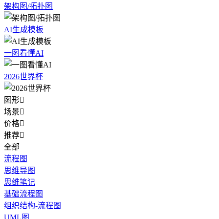
架构图/拓扑图
AI生成模板
一图看懂AI
2026世界杯
图形

场景

价格

推荐

全部
流程图
思维导图
思维笔记
基础流程图
组织结构-流程图
UML图