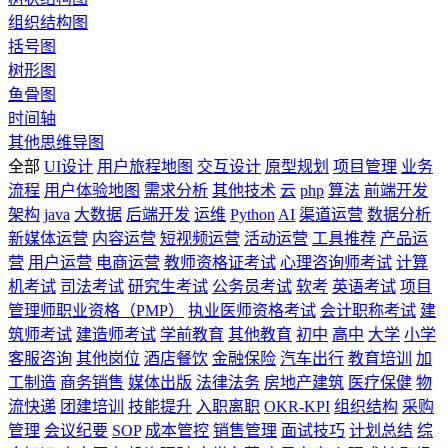
组织结构图
括号图
树形图
鱼骨图
时间轴
其他思维导图
全部
UI设计
用户旅程地图
交互设计
原型规划
项目管理
业务
流程
用户体验地图
需求分析
其他技术
云
php
算法
前端开发
架构
java
大数据
后端开发
运维
Python
AI
渠道运营
数据分析
新媒体运营
内容运营
短视频运营
活动运营
工具推荐
产品运
营
用户运营
电商运营
教师资格证考试
心理咨询师考试
计算
机考试
司法考试
研究生考试
公务员考试
软考
英语考试
项目
管理师职业资格（PMP）
执业医师资格考试
会计职称考试
建
筑师考试
建造师考试
学前教育
其他教育
初中
高中
大学
小学
客服咨询
其他岗位
酒店餐饮
金融保险
汽车出行
教育培训
加
工制造
商务销售
媒体出版
法律法务
房地产建筑
医疗保健
物
流快递
团建培训
技能提升
入职离职
OKR-KPI
组织结构
采购
管理
会议纪要
SOP
成本管控
销售管理
面试技巧
计划总结
综