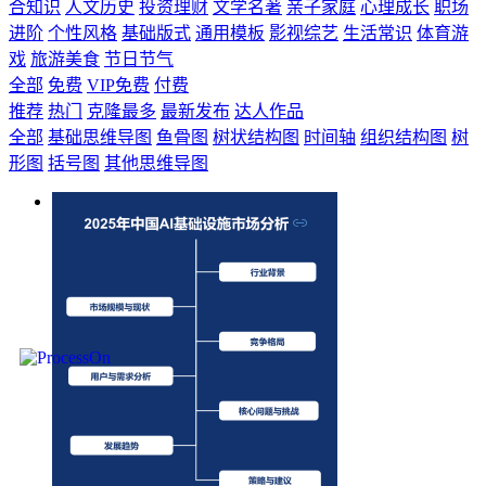
合知识
人文历史
投资理财
文学名著
亲子家庭
心理成长
职场
进阶
个性风格
基础版式
通用模板
影视综艺
生活常识
体育游
戏
旅游美食
节日节气
全部
免费
VIP免费
付费
推荐
热门
克隆最多
最新发布
达人作品
全部
基础思维导图
鱼骨图
树状结构图
时间轴
组织结构图
树
形图
括号图
其他思维导图