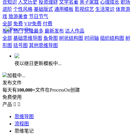
合知识
人文历史
投资理财
文学名著
亲子家庭
心理成长
职场
进阶
个性风格
基础版式
通用模板
影视综艺
生活常识
体育游
戏
旅游美食
节日节气
全部
免费
VIP免费
付费
推荐
热门
克隆最多
最新发布
达人作品
全部
基础思维导图
鱼骨图
树状结构图
时间轴
组织结构图
树
形图
括号图
其他思维导图
夜以继日更新模板中...
加载中...
发布文件
每天有
100,000+
文件在ProcessOn创建
免费使用
产品


思维导图
流程图
思维笔记