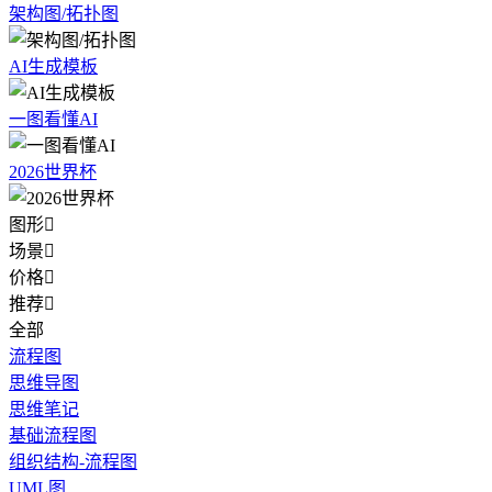
架构图/拓扑图
AI生成模板
一图看懂AI
2026世界杯
图形

场景

价格

推荐

全部
流程图
思维导图
思维笔记
基础流程图
组织结构-流程图
UML图