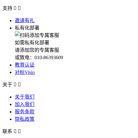
支持


邀请有礼
私有化部署
如需私有化部署
请添加您的专属客服
或致电：010-86393609
教育认证
对标Visio
关于


关于我们
加入我们
服务条款
隐私政策
联系

