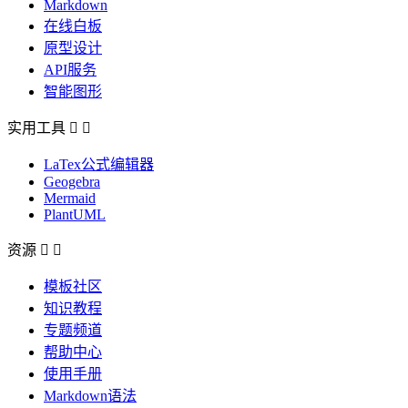
Markdown
在线白板
原型设计
API服务
智能图形
实用工具


LaTex公式编辑器
Geogebra
Mermaid
PlantUML
资源


模板社区
知识教程
专题频道
帮助中心
使用手册
Markdown语法