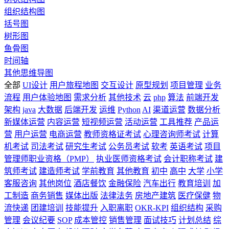
组织结构图
括号图
树形图
鱼骨图
时间轴
其他思维导图
全部
UI设计
用户旅程地图
交互设计
原型规划
项目管理
业务
流程
用户体验地图
需求分析
其他技术
云
php
算法
前端开发
架构
java
大数据
后端开发
运维
Python
AI
渠道运营
数据分析
新媒体运营
内容运营
短视频运营
活动运营
工具推荐
产品运
营
用户运营
电商运营
教师资格证考试
心理咨询师考试
计算
机考试
司法考试
研究生考试
公务员考试
软考
英语考试
项目
管理师职业资格（PMP）
执业医师资格考试
会计职称考试
建
筑师考试
建造师考试
学前教育
其他教育
初中
高中
大学
小学
客服咨询
其他岗位
酒店餐饮
金融保险
汽车出行
教育培训
加
工制造
商务销售
媒体出版
法律法务
房地产建筑
医疗保健
物
流快递
团建培训
技能提升
入职离职
OKR-KPI
组织结构
采购
管理
会议纪要
SOP
成本管控
销售管理
面试技巧
计划总结
综