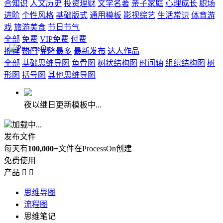
合知识
人文历史
投资理财
文学名著
亲子家庭
心理成长
职场
进阶
个性风格
基础版式
通用模板
影视综艺
生活常识
体育游
戏
旅游美食
节日节气
全部
免费
VIP免费
付费
推荐
热门
克隆最多
最新发布
达人作品
全部
基础思维导图
鱼骨图
树状结构图
时间轴
组织结构图
树
形图
括号图
其他思维导图
夜以继日更新模板中...
加载中...
发布文件
每天有
100,000+
文件在ProcessOn创建
免费使用
产品


思维导图
流程图
思维笔记