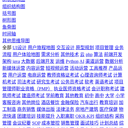
组织结构图
括号图
树形图
鱼骨图
时间轴
其他思维导图
全部
UI设计
用户旅程地图
交互设计
原型规划
项目管理
业务
流程
用户体验地图
需求分析
其他技术
云
php
算法
前端开发
架构
java
大数据
后端开发
运维
Python
AI
渠道运营
数据分析
新媒体运营
内容运营
短视频运营
活动运营
工具推荐
产品运
营
用户运营
电商运营
教师资格证考试
心理咨询师考试
计算
机考试
司法考试
研究生考试
公务员考试
软考
英语考试
项目
管理师职业资格（PMP）
执业医师资格考试
会计职称考试
建
筑师考试
建造师考试
学前教育
其他教育
初中
高中
大学
小学
客服咨询
其他岗位
酒店餐饮
金融保险
汽车出行
教育培训
加
工制造
商务销售
媒体出版
法律法务
房地产建筑
医疗保健
物
流快递
团建培训
技能提升
入职离职
OKR-KPI
组织结构
采购
管理
会议纪要
SOP
成本管控
销售管理
面试技巧
计划总结
综