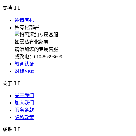
支持


邀请有礼
私有化部署
如需私有化部署
请添加您的专属客服
或致电：010-86393609
教育认证
对标Visio
关于


关于我们
加入我们
服务条款
隐私政策
联系

