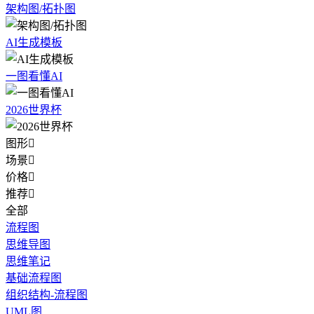
架构图/拓扑图
AI生成模板
一图看懂AI
2026世界杯
图形

场景

价格

推荐

全部
流程图
思维导图
思维笔记
基础流程图
组织结构-流程图
UML图