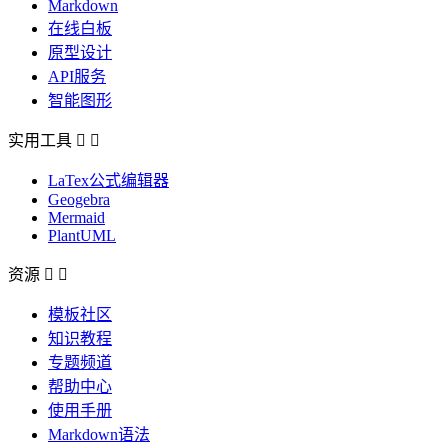
Markdown
在线白板
原型设计
API服务
智能图形
实用工具


LaTex公式编辑器
Geogebra
Mermaid
PlantUML
资源


模板社区
知识教程
专题频道
帮助中心
使用手册
Markdown语法