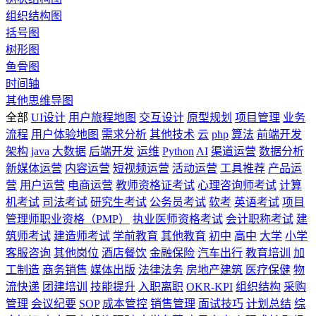
组织结构图
括号图
树形图
鱼骨图
时间轴
其他思维导图
全部
UI设计
用户旅程地图
交互设计
原型规划
项目管理
业务
流程
用户体验地图
需求分析
其他技术
云
php
算法
前端开发
架构
java
大数据
后端开发
运维
Python
AI
渠道运营
数据分析
新媒体运营
内容运营
短视频运营
活动运营
工具推荐
产品运
营
用户运营
电商运营
教师资格证考试
心理咨询师考试
计算
机考试
司法考试
研究生考试
公务员考试
软考
英语考试
项目
管理师职业资格（PMP）
执业医师资格考试
会计职称考试
建
筑师考试
建造师考试
学前教育
其他教育
初中
高中
大学
小学
客服咨询
其他岗位
酒店餐饮
金融保险
汽车出行
教育培训
加
工制造
商务销售
媒体出版
法律法务
房地产建筑
医疗保健
物
流快递
团建培训
技能提升
入职离职
OKR-KPI
组织结构
采购
管理
会议纪要
SOP
成本管控
销售管理
面试技巧
计划总结
综