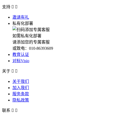
支持


邀请有礼
私有化部署
如需私有化部署
请添加您的专属客服
或致电：010-86393609
教育认证
对标Visio
关于


关于我们
加入我们
服务条款
隐私政策
联系

