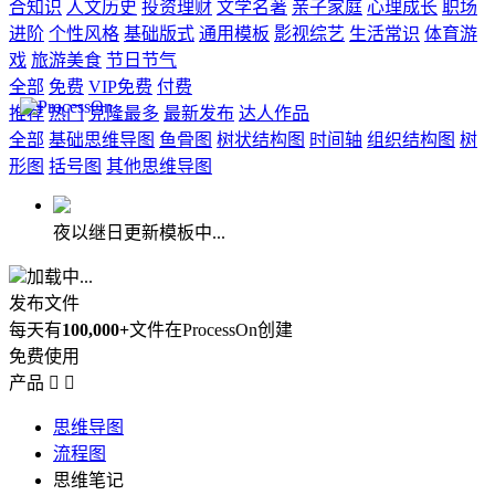
合知识
人文历史
投资理财
文学名著
亲子家庭
心理成长
职场
进阶
个性风格
基础版式
通用模板
影视综艺
生活常识
体育游
戏
旅游美食
节日节气
全部
免费
VIP免费
付费
推荐
热门
克隆最多
最新发布
达人作品
全部
基础思维导图
鱼骨图
树状结构图
时间轴
组织结构图
树
形图
括号图
其他思维导图
夜以继日更新模板中...
加载中...
发布文件
每天有
100,000+
文件在ProcessOn创建
免费使用
产品


思维导图
流程图
思维笔记