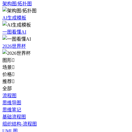
架构图/拓扑图
AI生成模板
一图看懂AI
2026世界杯
图形

场景

价格

推荐

全部
流程图
思维导图
思维笔记
基础流程图
组织结构-流程图
UML图