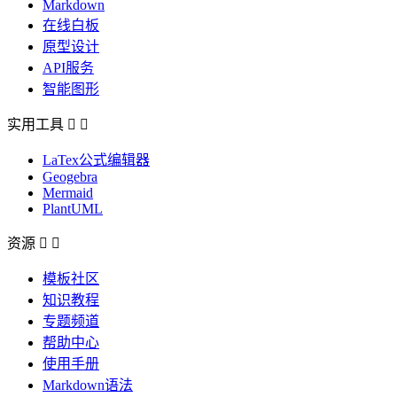
Markdown
在线白板
原型设计
API服务
智能图形
实用工具


LaTex公式编辑器
Geogebra
Mermaid
PlantUML
资源


模板社区
知识教程
专题频道
帮助中心
使用手册
Markdown语法