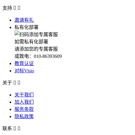
支持


邀请有礼
私有化部署
如需私有化部署
请添加您的专属客服
或致电：010-86393609
教育认证
对标Visio
关于


关于我们
加入我们
服务条款
隐私政策
联系

