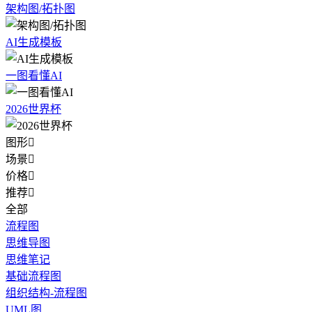
架构图/拓扑图
AI生成模板
一图看懂AI
2026世界杯
图形

场景

价格

推荐

全部
流程图
思维导图
思维笔记
基础流程图
组织结构-流程图
UML图