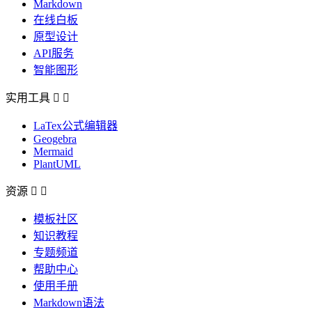
Markdown
在线白板
原型设计
API服务
智能图形
实用工具


LaTex公式编辑器
Geogebra
Mermaid
PlantUML
资源


模板社区
知识教程
专题频道
帮助中心
使用手册
Markdown语法