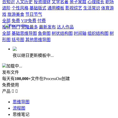
合知识
人文历史
投资理财
文学名著
亲子家庭
心理成长
职场
进阶
个性风格
基础版式
通用模板
影视综艺
生活常识
体育游
戏
旅游美食
节日节气
全部
免费
VIP免费
付费
推荐
热门
克隆最多
最新发布
达人作品
全部
基础思维导图
鱼骨图
树状结构图
时间轴
组织结构图
树
形图
括号图
其他思维导图
夜以继日更新模板中...
加载中...
发布文件
每天有
100,000+
文件在ProcessOn创建
免费使用
产品


思维导图
流程图
思维笔记