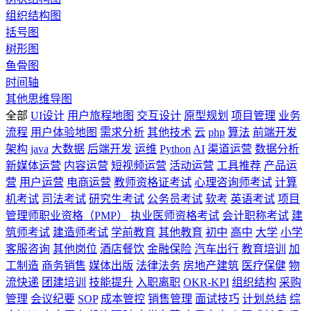
组织结构图
括号图
树形图
鱼骨图
时间轴
其他思维导图
全部
UI设计
用户旅程地图
交互设计
原型规划
项目管理
业务
流程
用户体验地图
需求分析
其他技术
云
php
算法
前端开发
架构
java
大数据
后端开发
运维
Python
AI
渠道运营
数据分析
新媒体运营
内容运营
短视频运营
活动运营
工具推荐
产品运
营
用户运营
电商运营
教师资格证考试
心理咨询师考试
计算
机考试
司法考试
研究生考试
公务员考试
软考
英语考试
项目
管理师职业资格（PMP）
执业医师资格考试
会计职称考试
建
筑师考试
建造师考试
学前教育
其他教育
初中
高中
大学
小学
客服咨询
其他岗位
酒店餐饮
金融保险
汽车出行
教育培训
加
工制造
商务销售
媒体出版
法律法务
房地产建筑
医疗保健
物
流快递
团建培训
技能提升
入职离职
OKR-KPI
组织结构
采购
管理
会议纪要
SOP
成本管控
销售管理
面试技巧
计划总结
综