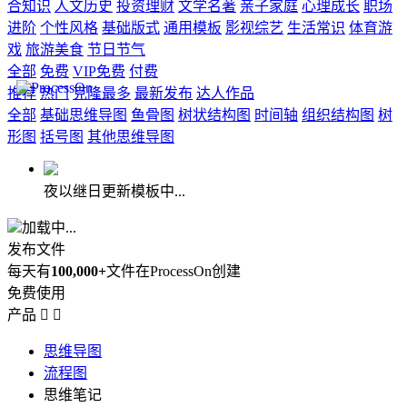
合知识
人文历史
投资理财
文学名著
亲子家庭
心理成长
职场
进阶
个性风格
基础版式
通用模板
影视综艺
生活常识
体育游
戏
旅游美食
节日节气
全部
免费
VIP免费
付费
推荐
热门
克隆最多
最新发布
达人作品
全部
基础思维导图
鱼骨图
树状结构图
时间轴
组织结构图
树
形图
括号图
其他思维导图
夜以继日更新模板中...
加载中...
发布文件
每天有
100,000+
文件在ProcessOn创建
免费使用
产品


思维导图
流程图
思维笔记