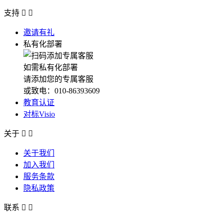
支持


邀请有礼
私有化部署
如需私有化部署
请添加您的专属客服
或致电：010-86393609
教育认证
对标Visio
关于


关于我们
加入我们
服务条款
隐私政策
联系

