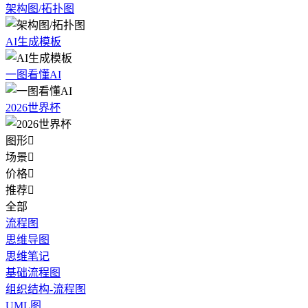
架构图/拓扑图
AI生成模板
一图看懂AI
2026世界杯
图形

场景

价格

推荐

全部
流程图
思维导图
思维笔记
基础流程图
组织结构-流程图
UML图