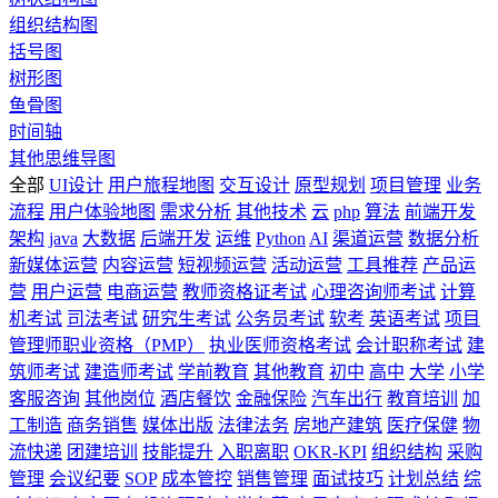
组织结构图
括号图
树形图
鱼骨图
时间轴
其他思维导图
全部
UI设计
用户旅程地图
交互设计
原型规划
项目管理
业务
流程
用户体验地图
需求分析
其他技术
云
php
算法
前端开发
架构
java
大数据
后端开发
运维
Python
AI
渠道运营
数据分析
新媒体运营
内容运营
短视频运营
活动运营
工具推荐
产品运
营
用户运营
电商运营
教师资格证考试
心理咨询师考试
计算
机考试
司法考试
研究生考试
公务员考试
软考
英语考试
项目
管理师职业资格（PMP）
执业医师资格考试
会计职称考试
建
筑师考试
建造师考试
学前教育
其他教育
初中
高中
大学
小学
客服咨询
其他岗位
酒店餐饮
金融保险
汽车出行
教育培训
加
工制造
商务销售
媒体出版
法律法务
房地产建筑
医疗保健
物
流快递
团建培训
技能提升
入职离职
OKR-KPI
组织结构
采购
管理
会议纪要
SOP
成本管控
销售管理
面试技巧
计划总结
综