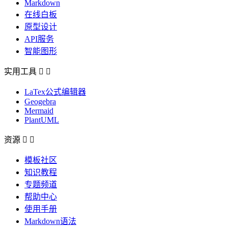
Markdown
在线白板
原型设计
API服务
智能图形
实用工具


LaTex公式编辑器
Geogebra
Mermaid
PlantUML
资源


模板社区
知识教程
专题频道
帮助中心
使用手册
Markdown语法