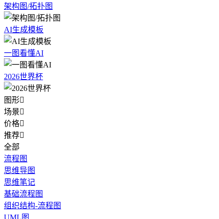
架构图/拓扑图
AI生成模板
一图看懂AI
2026世界杯
图形

场景

价格

推荐

全部
流程图
思维导图
思维笔记
基础流程图
组织结构-流程图
UML图