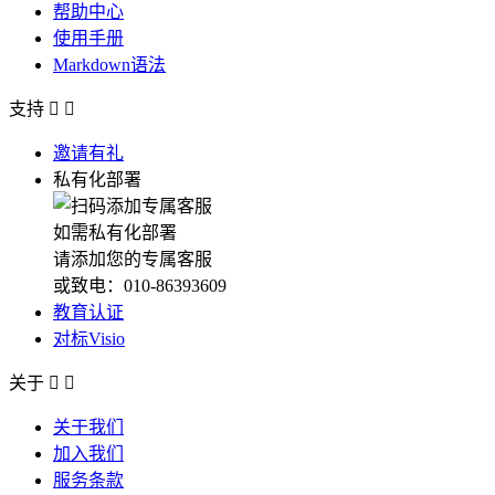
帮助中心
使用手册
Markdown语法
支持


邀请有礼
私有化部署
如需私有化部署
请添加您的专属客服
或致电：010-86393609
教育认证
对标Visio
关于


关于我们
加入我们
服务条款