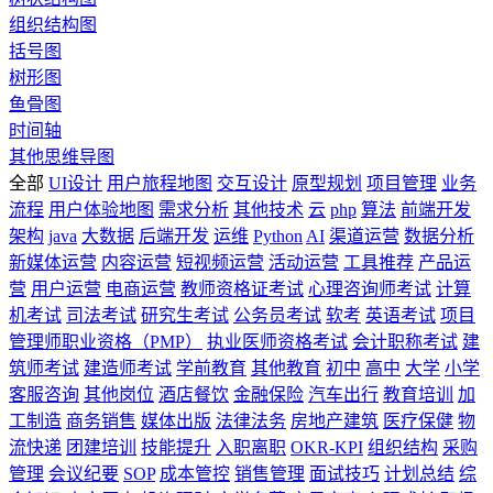
组织结构图
括号图
树形图
鱼骨图
时间轴
其他思维导图
全部
UI设计
用户旅程地图
交互设计
原型规划
项目管理
业务
流程
用户体验地图
需求分析
其他技术
云
php
算法
前端开发
架构
java
大数据
后端开发
运维
Python
AI
渠道运营
数据分析
新媒体运营
内容运营
短视频运营
活动运营
工具推荐
产品运
营
用户运营
电商运营
教师资格证考试
心理咨询师考试
计算
机考试
司法考试
研究生考试
公务员考试
软考
英语考试
项目
管理师职业资格（PMP）
执业医师资格考试
会计职称考试
建
筑师考试
建造师考试
学前教育
其他教育
初中
高中
大学
小学
客服咨询
其他岗位
酒店餐饮
金融保险
汽车出行
教育培训
加
工制造
商务销售
媒体出版
法律法务
房地产建筑
医疗保健
物
流快递
团建培训
技能提升
入职离职
OKR-KPI
组织结构
采购
管理
会议纪要
SOP
成本管控
销售管理
面试技巧
计划总结
综