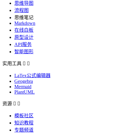
思维导图
流程图
思维笔记
Markdown
在线白板
原型设计
API服务
智能图形
实用工具


LaTex公式编辑器
Geogebra
Mermaid
PlantUML
资源


模板社区
知识教程
专题频道