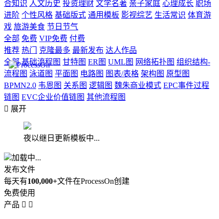
合知识
人文历史
投资理财
文学名著
亲子家庭
心理成长
职场
进阶
个性风格
基础版式
通用模板
影视综艺
生活常识
体育游
戏
旅游美食
节日节气
全部
免费
VIP免费
付费
推荐
热门
克隆最多
最新发布
达人作品
全部
基础流程图
甘特图
ER图
UML图
网络拓扑图
组织结构-
流程图
泳道图
平面图
电路图
图表/表格
架构图
原型图
BPMN2.0
韦恩图
关系图
逻辑图
魏朱商业模式
EPC事件过程
链图
EVC企业价值链图
其他流程图

展开
夜以继日更新模板中...
加载中...
发布文件
每天有
100,000+
文件在ProcessOn创建
免费使用
产品

