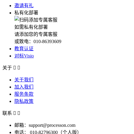
邀请有礼
私有化部署
如需私有化部署
请添加您的专属客服
或致电：010-86393609
教育认证
对标Visio
关于


关于我们
加入我们
服务条款
隐私政策
联系


邮箱：support@processon.com
电话：
010-82796300（个人版）