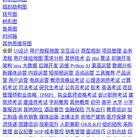
组织结构图
括号图
树形图
鱼骨图
时间轴
其他思维导图
全部
UI设计
用户旅程地图
交互设计
原型规划
项目管理
业务
流程
用户体验地图
需求分析
其他技术
云
php
算法
前端开发
架构
java
大数据
后端开发
运维
Python
AI
渠道运营
数据分析
新媒体运营
内容运营
短视频运营
活动运营
工具推荐
产品运
营
用户运营
电商运营
教师资格证考试
心理咨询师考试
计算
机考试
司法考试
研究生考试
公务员考试
软考
英语考试
项目
管理师职业资格（PMP）
执业医师资格考试
会计职称考试
建
筑师考试
建造师考试
学前教育
其他教育
初中
高中
大学
小学
客服咨询
其他岗位
酒店餐饮
金融保险
汽车出行
教育培训
加
工制造
商务销售
媒体出版
法律法务
房地产建筑
医疗保健
物
流快递
团建培训
技能提升
入职离职
OKR-KPI
组织结构
采购
管理
会议纪要
SOP
成本管控
销售管理
面试技巧
计划总结
综