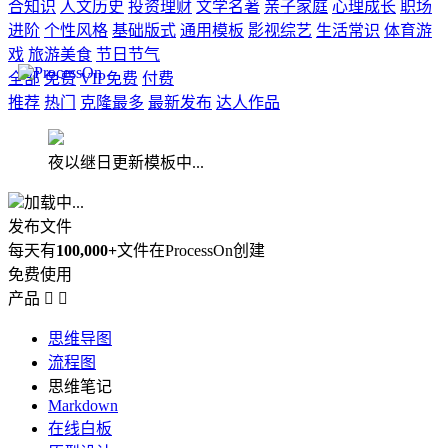
合知识
人文历史
投资理财
文学名著
亲子家庭
心理成长
职场
进阶
个性风格
基础版式
通用模板
影视综艺
生活常识
体育游
戏
旅游美食
节日节气
全部
免费
VIP免费
付费
推荐
热门
克隆最多
最新发布
达人作品
夜以继日更新模板中...
加载中...
发布文件
每天有
100,000+
文件在ProcessOn创建
免费使用
产品


思维导图
流程图
思维笔记
Markdown
在线白板