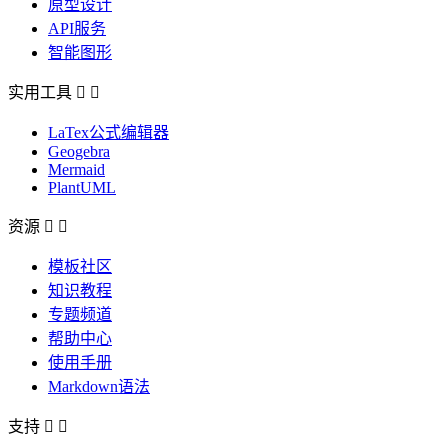
原型设计
API服务
智能图形
实用工具


LaTex公式编辑器
Geogebra
Mermaid
PlantUML
资源


模板社区
知识教程
专题频道
帮助中心
使用手册
Markdown语法
支持

