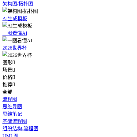
架构图/拓扑图
AI生成模板
一图看懂AI
2026世界杯
图形

场景

价格

推荐

全部
流程图
思维导图
思维笔记
基础流程图
组织结构-流程图
UML图