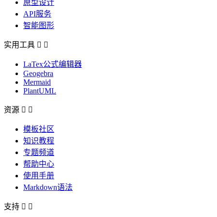
原型设计
API服务
智能图形
实用工具


LaTex公式编辑器
Geogebra
Mermaid
PlantUML
资源


模板社区
知识教程
专题频道
帮助中心
使用手册
Markdown语法
支持

