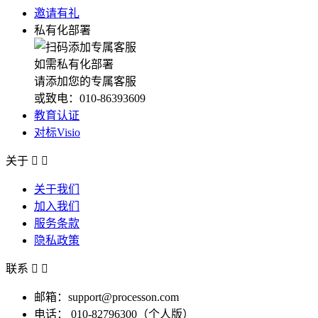
邀请有礼
私有化部署
如需私有化部署
请添加您的专属客服
或致电：010-86393609
教育认证
对标Visio
关于


关于我们
加入我们
服务条款
隐私政策
联系


邮箱：support@processon.com
电话：
010-82796300（个人版）