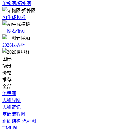
架构图/拓扑图
AI生成模板
一图看懂AI
2026世界杯
图形

场景

价格

推荐

全部
流程图
思维导图
思维笔记
基础流程图
组织结构-流程图
UML图