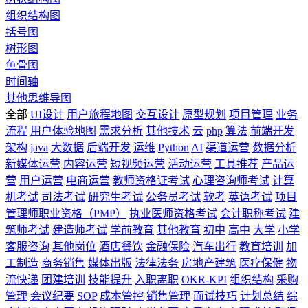
组织结构图
括号图
树形图
鱼骨图
时间轴
其他思维导图
全部
UI设计
用户旅程地图
交互设计
原型规划
项目管理
业务
流程
用户体验地图
需求分析
其他技术
云
php
算法
前端开发
架构
java
大数据
后端开发
运维
Python
AI
渠道运营
数据分析
新媒体运营
内容运营
短视频运营
活动运营
工具推荐
产品运
营
用户运营
电商运营
教师资格证考试
心理咨询师考试
计算
机考试
司法考试
研究生考试
公务员考试
软考
英语考试
项目
管理师职业资格（PMP）
执业医师资格考试
会计职称考试
建
筑师考试
建造师考试
学前教育
其他教育
初中
高中
大学
小学
客服咨询
其他岗位
酒店餐饮
金融保险
汽车出行
教育培训
加
工制造
商务销售
媒体出版
法律法务
房地产建筑
医疗保健
物
流快递
团建培训
技能提升
入职离职
OKR-KPI
组织结构
采购
管理
会议纪要
SOP
成本管控
销售管理
面试技巧
计划总结
综