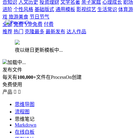
合知识
人文历史
投资理财
文学名著
亲子家庭
心理成长
职场
进阶
个性风格
基础版式
通用模板
影视综艺
生活常识
体育游
戏
旅游美食
节日节气
全部
免费
VIP免费
付费
推荐
热门
克隆最多
最新发布
达人作品
夜以继日更新模板中...
加载中...
发布文件
每天有
100,000+
文件在ProcessOn创建
免费使用
产品


思维导图
流程图
思维笔记
Markdown
在线白板