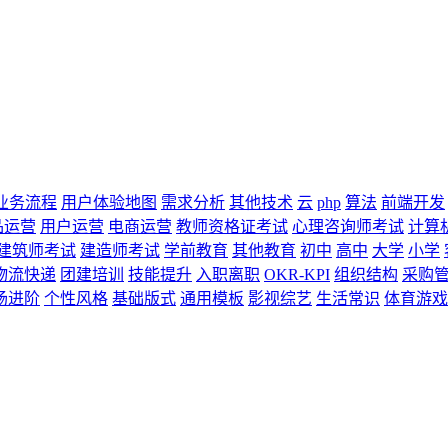
业务流程
用户体验地图
需求分析
其他技术
云
php
算法
前端开发
品运营
用户运营
电商运营
教师资格证考试
心理咨询师考试
计算
建筑师考试
建造师考试
学前教育
其他教育
初中
高中
大学
小学
物流快递
团建培训
技能提升
入职离职
OKR-KPI
组织结构
采购
场进阶
个性风格
基础版式
通用模板
影视综艺
生活常识
体育游戏