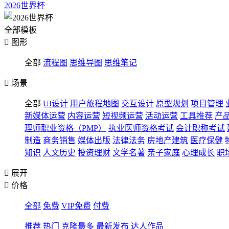
2026世界杯
全部模板

图形
全部
流程图
思维导图
思维笔记

场景
全部
UI设计
用户旅程地图
交互设计
原型规划
项目管理
新媒体运营
内容运营
短视频运营
活动运营
工具推荐
产
理师职业资格（PMP）
执业医师资格考试
会计职称考试
制造
商务销售
媒体出版
法律法务
房地产建筑
医疗保健
知识
人文历史
投资理财
文学名著
亲子家庭
心理成长
职

展开

价格
全部
免费
VIP免费
付费
推荐
热门
克隆最多
最新发布
达人作品