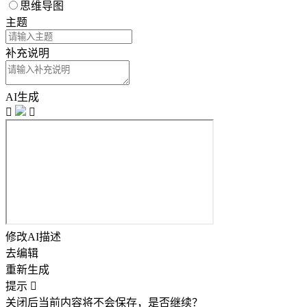
思维导图
主题
补充说明
AI生成


修改AI描述
去编辑
重新生成
提示

关闭后当前内容将不会保存，是否继续？