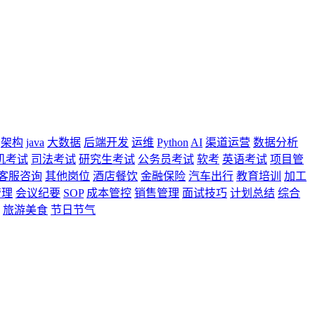
架构
java
大数据
后端开发
运维
Python
AI
渠道运营
数据分析
机考试
司法考试
研究生考试
公务员考试
软考
英语考试
项目管
客服咨询
其他岗位
酒店餐饮
金融保险
汽车出行
教育培训
加工
管理
会议纪要
SOP
成本管控
销售管理
面试技巧
计划总结
综合
旅游美食
节日节气