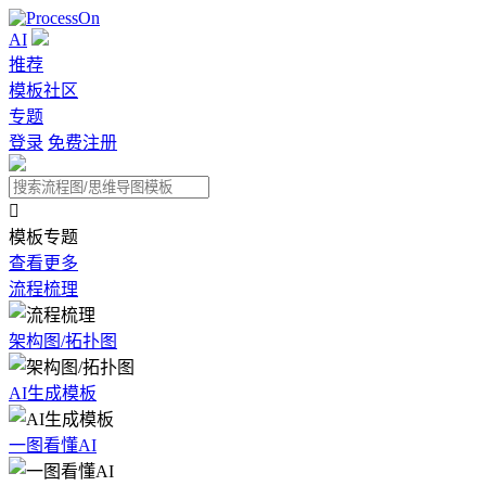
AI
推荐
模板社区
专题
登录
免费注册

模板专题
查看更多
流程梳理
架构图/拓扑图
AI生成模板
一图看懂AI