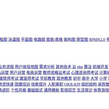
流程图
泳道图
平面图
电路图
图表/表格
架构图
原型图
BPMN2.0
业务流程
用户体验地图
需求分析
其他技术
云
php
算法
前端开发
品运营
用户运营
电商运营
教师资格证考试
心理咨询师考试
计算
建筑师考试
建造师考试
学前教育
其他教育
初中
高中
大学
小学
物流快递
团建培训
技能提升
入职离职
OKR-KPI
组织结构
采购
场进阶
个性风格
基础版式
通用模板
影视综艺
生活常识
体育游戏