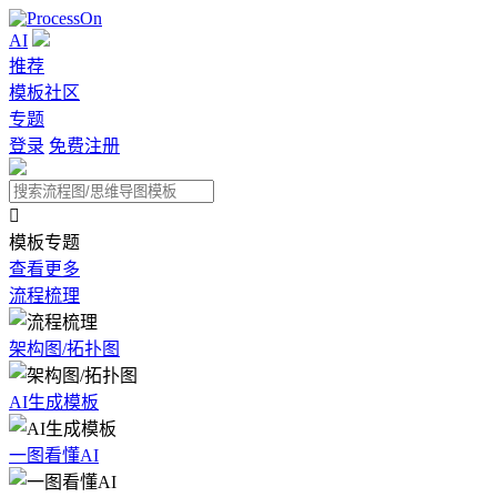
AI
推荐
模板社区
专题
登录
免费注册

模板专题
查看更多
流程梳理
架构图/拓扑图
AI生成模板
一图看懂AI