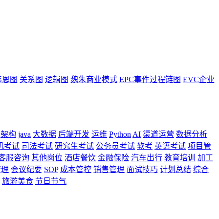
韦恩图
关系图
逻辑图
魏朱商业模式
EPC事件过程链图
EVC企业
架构
java
大数据
后端开发
运维
Python
AI
渠道运营
数据分析
机考试
司法考试
研究生考试
公务员考试
软考
英语考试
项目管
客服咨询
其他岗位
酒店餐饮
金融保险
汽车出行
教育培训
加工
管理
会议纪要
SOP
成本管控
销售管理
面试技巧
计划总结
综合
旅游美食
节日节气