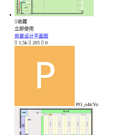

收藏
立即使用
房屋设计平面图

1.5k

205

0
PO_o4tcVo