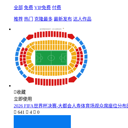
全部
免费
VIP免费
付费
推荐
热门
克隆最多
最新发布
达人作品

收藏
立即使用
2026 FIFA世界杯决赛-大都会人寿体育场观众席座位分布

641

4

0