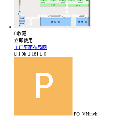

收藏
立即使用
工厂平面布局图

1.9k

181

0
PO_VNjnvh