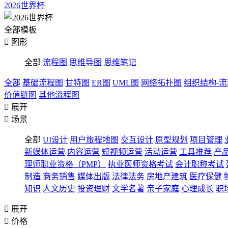
2026世界杯
全部模板

图形
全部
流程图
思维导图
思维笔记
全部
基础流程图
甘特图
ER图
UML图
网络拓扑图
组织结构-
价值链图
其他流程图

展开

场景
全部
UI设计
用户旅程地图
交互设计
原型规划
项目管理
新媒体运营
内容运营
短视频运营
活动运营
工具推荐
产
理师职业资格（PMP）
执业医师资格考试
会计职称考试
制造
商务销售
媒体出版
法律法务
房地产建筑
医疗保健
知识
人文历史
投资理财
文学名著
亲子家庭
心理成长
职

展开

价格