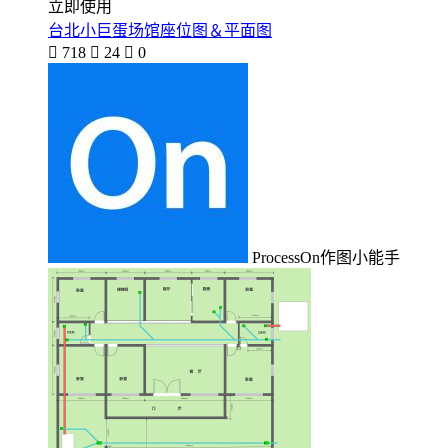
立即使用
台北小巨蛋场馆座位图＆平面图

718

24

0
ProcessOn作图小能手