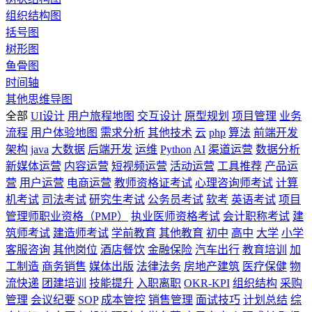
组织结构图
括号图
树形图
鱼骨图
时间轴
其他思维导图
全部
UI设计
用户旅程地图
交互设计
原型规划
项目管理
业务
流程
用户体验地图
需求分析
其他技术
云
php
算法
前端开发
架构
java
大数据
后端开发
运维
Python
AI
渠道运营
数据分析
新媒体运营
内容运营
短视频运营
活动运营
工具推荐
产品运
营
用户运营
电商运营
教师资格证考试
心理咨询师考试
计算
机考试
司法考试
研究生考试
公务员考试
软考
英语考试
项目
管理师职业资格（PMP）
执业医师资格考试
会计职称考试
建
筑师考试
建造师考试
学前教育
其他教育
初中
高中
大学
小学
客服咨询
其他岗位
酒店餐饮
金融保险
汽车出行
教育培训
加
工制造
商务销售
媒体出版
法律法务
房地产建筑
医疗保健
物
流快递
团建培训
技能提升
入职离职
OKR-KPI
组织结构
采购
管理
会议纪要
SOP
成本管控
销售管理
面试技巧
计划总结
综