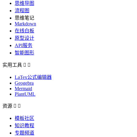
思维导图
流程图
思维笔记
Markdown
在线白板
原型设计
API服务
智能图形
实用工具


LaTex公式编辑器
Geogebra
Mermaid
PlantUML
资源


模板社区
知识教程
专题频道