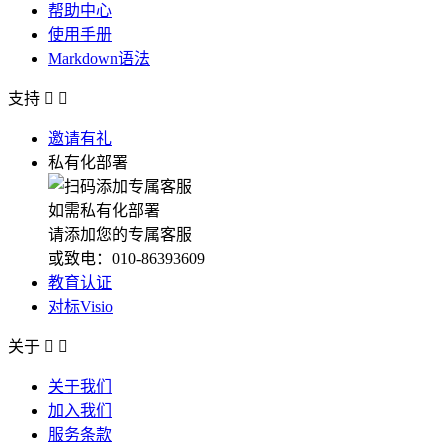
帮助中心
使用手册
Markdown语法
支持


邀请有礼
私有化部署
如需私有化部署
请添加您的专属客服
或致电：010-86393609
教育认证
对标Visio
关于


关于我们
加入我们
服务条款