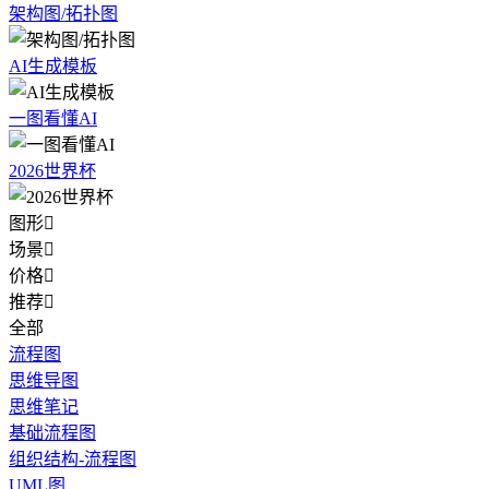
架构图/拓扑图
AI生成模板
一图看懂AI
2026世界杯
图形

场景

价格

推荐

全部
流程图
思维导图
思维笔记
基础流程图
组织结构-流程图
UML图