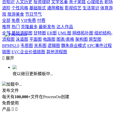
合知识
人文历史
投资理财
文学名著
亲子家庭
心理成长
职场
进阶
个性风格
基础版式
通用模板
影视综艺
生活常识
体育游
戏
旅游美食
节日节气
全部
免费
VIP免费
付费
推荐
热门
克隆最多
最新发布
达人作品
全部
基础流程图
甘特图
ER图
UML图
网络拓扑图
组织结构-
流程图
泳道图
平面图
电路图
图表/表格
架构图
原型图
BPMN2.0
韦恩图
关系图
逻辑图
魏朱商业模式
EPC事件过程
链图
EVC企业价值链图
其他流程图

展开
夜以继日更新模板中...
加载中...
发布文件
每天有
100,000+
文件在ProcessOn创建
免费使用
产品

