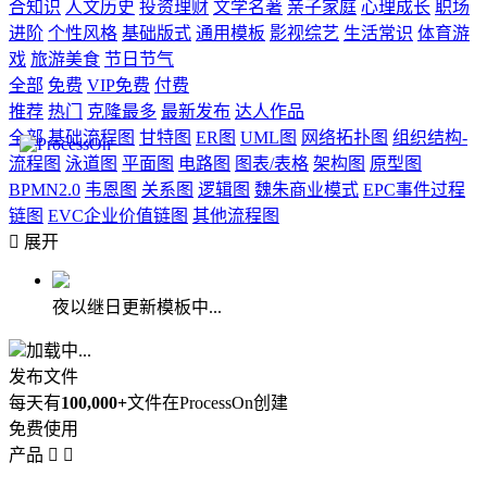
合知识
人文历史
投资理财
文学名著
亲子家庭
心理成长
职场
进阶
个性风格
基础版式
通用模板
影视综艺
生活常识
体育游
戏
旅游美食
节日节气
全部
免费
VIP免费
付费
推荐
热门
克隆最多
最新发布
达人作品
全部
基础流程图
甘特图
ER图
UML图
网络拓扑图
组织结构-
流程图
泳道图
平面图
电路图
图表/表格
架构图
原型图
BPMN2.0
韦恩图
关系图
逻辑图
魏朱商业模式
EPC事件过程
链图
EVC企业价值链图
其他流程图

展开
夜以继日更新模板中...
加载中...
发布文件
每天有
100,000+
文件在ProcessOn创建
免费使用
产品

