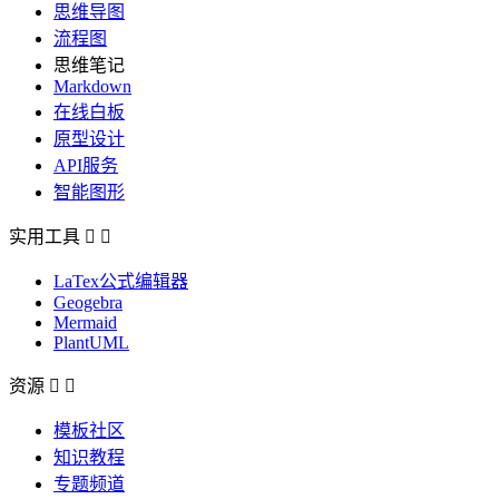
思维导图
流程图
思维笔记
Markdown
在线白板
原型设计
API服务
智能图形
实用工具


LaTex公式编辑器
Geogebra
Mermaid
PlantUML
资源


模板社区
知识教程
专题频道