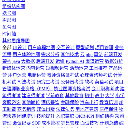
组织结构图
括号图
树形图
鱼骨图
时间轴
其他思维导图
全部
UI设计
用户旅程地图
交互设计
原型规划
项目管理
业务
流程
用户体验地图
需求分析
其他技术
云
php
算法
前端开发
架构
java
大数据
后端开发
运维
Python
AI
渠道运营
数据分析
新媒体运营
内容运营
短视频运营
活动运营
工具推荐
产品运
营
用户运营
电商运营
教师资格证考试
心理咨询师考试
计算
机考试
司法考试
研究生考试
公务员考试
软考
英语考试
项目
管理师职业资格（PMP）
执业医师资格考试
会计职称考试
建
筑师考试
建造师考试
学前教育
其他教育
初中
高中
大学
小学
客服咨询
其他岗位
酒店餐饮
金融保险
汽车出行
教育培训
加
工制造
商务销售
媒体出版
法律法务
房地产建筑
医疗保健
物
流快递
团建培训
技能提升
入职离职
OKR-KPI
组织结构
采购
管理
会议纪要
SOP
成本管控
销售管理
面试技巧
计划总结
综