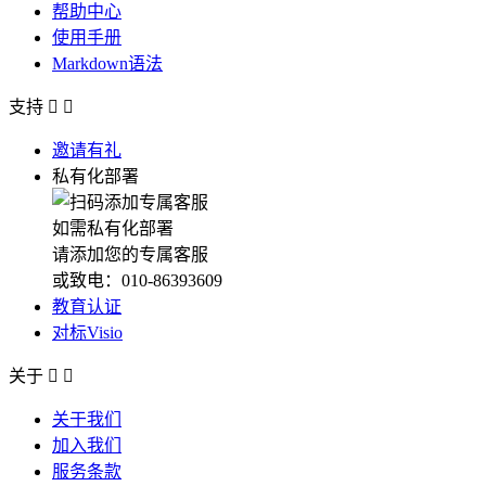
帮助中心
使用手册
Markdown语法
支持


邀请有礼
私有化部署
如需私有化部署
请添加您的专属客服
或致电：010-86393609
教育认证
对标Visio
关于


关于我们
加入我们
服务条款