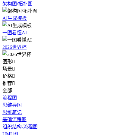
架构图/拓扑图
AI生成模板
一图看懂AI
2026世界杯
图形

场景

价格

推荐

全部
流程图
思维导图
思维笔记
基础流程图
组织结构-流程图
UML图