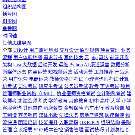
组织结构图
括号图
树形图
鱼骨图
时间轴
其他思维导图
全部
UI设计
用户旅程地图
交互设计
原型规划
项目管理
业务
流程
用户体验地图
需求分析
其他技术
云
php
算法
前端开发
架构
java
大数据
后端开发
运维
Python
AI
渠道运营
数据分析
新媒体运营
内容运营
短视频运营
活动运营
工具推荐
产品运
营
用户运营
电商运营
教师资格证考试
心理咨询师考试
计算
机考试
司法考试
研究生考试
公务员考试
软考
英语考试
项目
管理师职业资格（PMP）
执业医师资格考试
会计职称考试
建
筑师考试
建造师考试
学前教育
其他教育
初中
高中
大学
小学
客服咨询
其他岗位
酒店餐饮
金融保险
汽车出行
教育培训
加
工制造
商务销售
媒体出版
法律法务
房地产建筑
医疗保健
物
流快递
团建培训
技能提升
入职离职
OKR-KPI
组织结构
采购
管理
会议纪要
SOP
成本管控
销售管理
面试技巧
计划总结
综