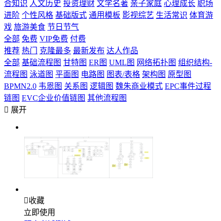
合知识
人文历史
投资理财
文学名著
亲子家庭
心理成长
职场
进阶
个性风格
基础版式
通用模板
影视综艺
生活常识
体育游
戏
旅游美食
节日节气
全部
免费
VIP免费
付费
推荐
热门
克隆最多
最新发布
达人作品
全部
基础流程图
甘特图
ER图
UML图
网络拓扑图
组织结构-
流程图
泳道图
平面图
电路图
图表/表格
架构图
原型图
BPMN2.0
韦恩图
关系图
逻辑图
魏朱商业模式
EPC事件过程
链图
EVC企业价值链图
其他流程图

展开

收藏
立即使用