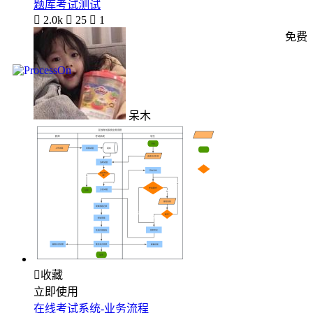
题库考试测试

2.0k

25

1
免费
呆木

收藏
立即使用
在线考试系统-业务流程