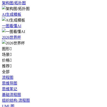
架构图/拓扑图
AI生成模板
一图看懂AI
2026世界杯
图形

场景

价格

推荐

全部
流程图
思维导图
思维笔记
基础流程图
组织结构-流程图
UML图