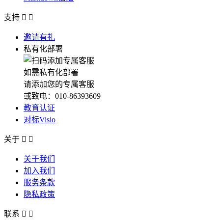
支持


邀请有礼
私有化部署
如需私有化部署
请添加您的专属客服
或致电：010-86393609
教育认证
对标Visio
关于


关于我们
加入我们
服务条款
隐私政策
联系

