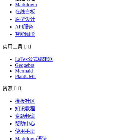
Markdown
在线白板
原型设计
API服务
智能图形
实用工具


LaTex公式编辑器
Geogebra
Mermaid
PlantUML
资源


模板社区
知识教程
专题频道
帮助中心
使用手册
Markdown语法