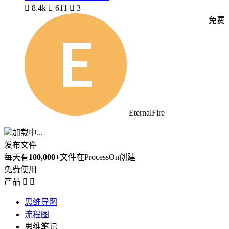

8.4k

611

3
免费
EternalFire
加载中...
发布文件
每天有
100,000+
文件在ProcessOn创建
免费使用
产品


思维导图
流程图
思维笔记