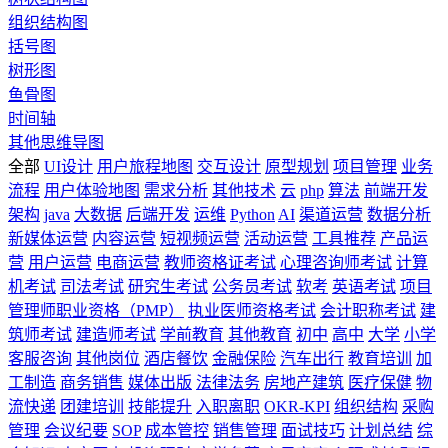
组织结构图
括号图
树形图
鱼骨图
时间轴
其他思维导图
全部
UI设计
用户旅程地图
交互设计
原型规划
项目管理
业务
流程
用户体验地图
需求分析
其他技术
云
php
算法
前端开发
架构
java
大数据
后端开发
运维
Python
AI
渠道运营
数据分析
新媒体运营
内容运营
短视频运营
活动运营
工具推荐
产品运
营
用户运营
电商运营
教师资格证考试
心理咨询师考试
计算
机考试
司法考试
研究生考试
公务员考试
软考
英语考试
项目
管理师职业资格（PMP）
执业医师资格考试
会计职称考试
建
筑师考试
建造师考试
学前教育
其他教育
初中
高中
大学
小学
客服咨询
其他岗位
酒店餐饮
金融保险
汽车出行
教育培训
加
工制造
商务销售
媒体出版
法律法务
房地产建筑
医疗保健
物
流快递
团建培训
技能提升
入职离职
OKR-KPI
组织结构
采购
管理
会议纪要
SOP
成本管控
销售管理
面试技巧
计划总结
综