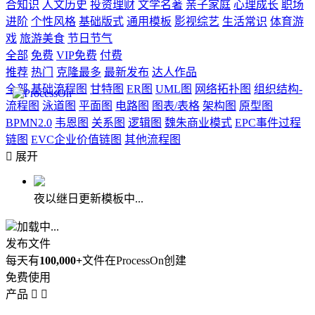
合知识
人文历史
投资理财
文学名著
亲子家庭
心理成长
职场
进阶
个性风格
基础版式
通用模板
影视综艺
生活常识
体育游
戏
旅游美食
节日节气
全部
免费
VIP免费
付费
推荐
热门
克隆最多
最新发布
达人作品
全部
基础流程图
甘特图
ER图
UML图
网络拓扑图
组织结构-
流程图
泳道图
平面图
电路图
图表/表格
架构图
原型图
BPMN2.0
韦恩图
关系图
逻辑图
魏朱商业模式
EPC事件过程
链图
EVC企业价值链图
其他流程图

展开
夜以继日更新模板中...
加载中...
发布文件
每天有
100,000+
文件在ProcessOn创建
免费使用
产品

