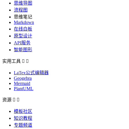
思维导图
流程图
思维笔记
Markdown
在线白板
原型设计
API服务
智能图形
实用工具


LaTex公式编辑器
Geogebra
Mermaid
PlantUML
资源


模板社区
知识教程
专题频道