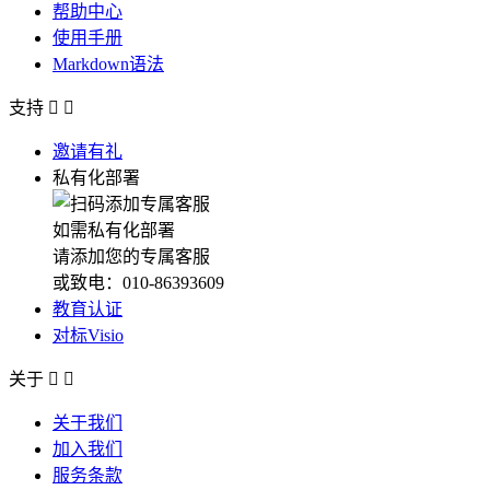
帮助中心
使用手册
Markdown语法
支持


邀请有礼
私有化部署
如需私有化部署
请添加您的专属客服
或致电：010-86393609
教育认证
对标Visio
关于


关于我们
加入我们
服务条款