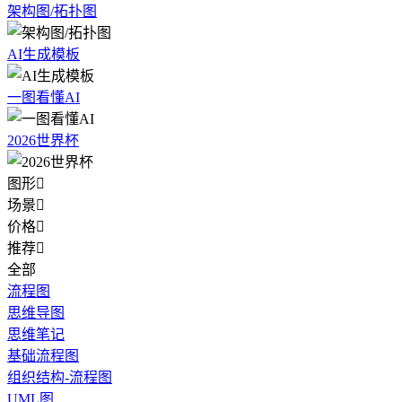
架构图/拓扑图
AI生成模板
一图看懂AI
2026世界杯
图形

场景

价格

推荐

全部
流程图
思维导图
思维笔记
基础流程图
组织结构-流程图
UML图