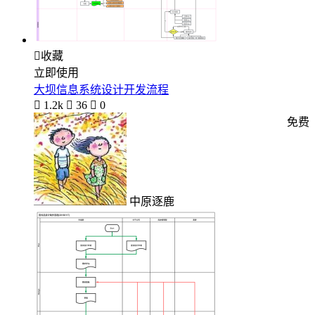

收藏
立即使用
大坝信息系统设计开发流程

1.2k

36

0
免费
中原逐鹿