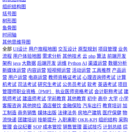
组织结构图
括号图
树形图
鱼骨图
时间轴
其他思维导图
全部
UI设计
用户旅程地图
交互设计
原型规划
项目管理
业务
流程
用户体验地图
需求分析
其他技术
云
php
算法
前端开发
架构
java
大数据
后端开发
运维
Python
AI
渠道运营
数据分析
新媒体运营
内容运营
短视频运营
活动运营
工具推荐
产品运
营
用户运营
电商运营
教师资格证考试
心理咨询师考试
计算
机考试
司法考试
研究生考试
公务员考试
软考
英语考试
项目
管理师职业资格（PMP）
执业医师资格考试
会计职称考试
建
筑师考试
建造师考试
学前教育
其他教育
初中
高中
大学
小学
客服咨询
其他岗位
酒店餐饮
金融保险
汽车出行
教育培训
加
工制造
商务销售
媒体出版
法律法务
房地产建筑
医疗保健
物
流快递
团建培训
技能提升
入职离职
OKR-KPI
组织结构
采购
管理
会议纪要
SOP
成本管控
销售管理
面试技巧
计划总结
综