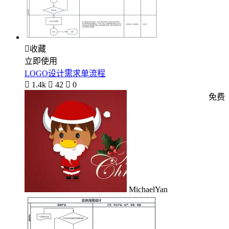

收藏
立即使用
LOGO设计需求单流程

1.4k

42

0
免费
MichaelYan