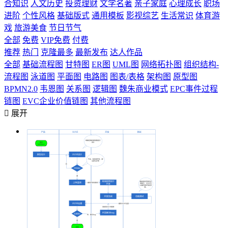
合知识
人文历史
投资理财
文学名著
亲子家庭
心理成长
职场
进阶
个性风格
基础版式
通用模板
影视综艺
生活常识
体育游
戏
旅游美食
节日节气
全部
免费
VIP免费
付费
推荐
热门
克隆最多
最新发布
达人作品
全部
基础流程图
甘特图
ER图
UML图
网络拓扑图
组织结构-
流程图
泳道图
平面图
电路图
图表/表格
架构图
原型图
BPMN2.0
韦恩图
关系图
逻辑图
魏朱商业模式
EPC事件过程
链图
EVC企业价值链图
其他流程图

展开