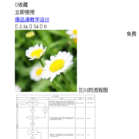

收藏
立即使用
爆品课教学设计

2.1k

54

0
免费
兰川的流程图