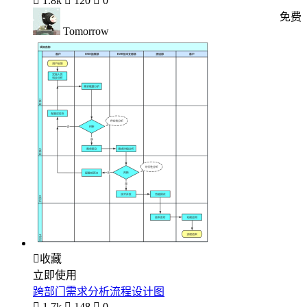

1.8k

120

0
免费
Tomorrow

收藏
立即使用
跨部门需求分析流程设计图

1.7k

148

0