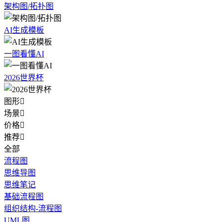
架构图/拓扑图
AI生成模板
一图看懂AI
2026世界杯
图形

场景

价格

推荐

全部
流程图
思维导图
思维笔记
基础流程图
组织结构-流程图
UML图