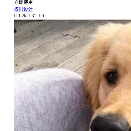
立即使用
权限设计

1.2k

31

0