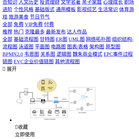
合知识
人文历史
投资理财
文学名著
亲子家庭
心理成长
职场
进阶
个性风格
基础版式
通用模板
影视综艺
生活常识
体育游
戏
旅游美食
节日节气
全部
免费
VIP免费
付费
推荐
热门
克隆最多
最新发布
达人作品
全部
基础流程图
甘特图
ER图
UML图
网络拓扑图
组织结构-
流程图
泳道图
平面图
电路图
图表/表格
架构图
原型图
BPMN2.0
韦恩图
关系图
逻辑图
魏朱商业模式
EPC事件过程
链图
EVC企业价值链图
其他流程图

展开

收藏
立即使用