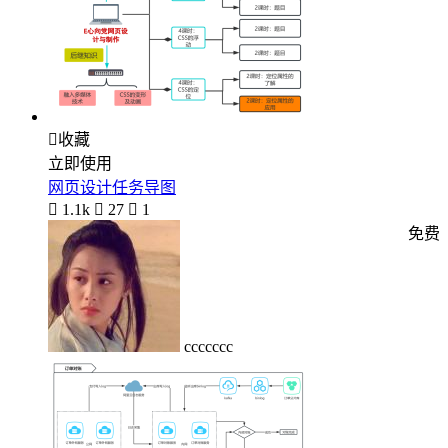

收藏
立即使用
网页设计任务导图

1.1k

27

1
免费
ccccccc