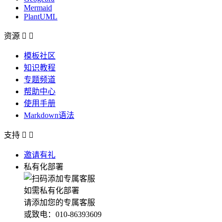
Mermaid
PlantUML
资源


模板社区
知识教程
专题频道
帮助中心
使用手册
Markdown语法
支持


邀请有礼
私有化部署
如需私有化部署
请添加您的专属客服
或致电：010-86393609