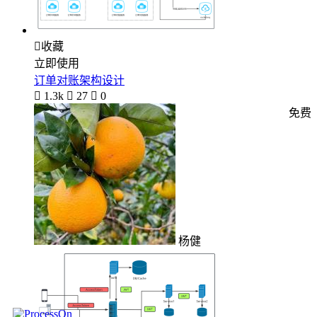

收藏
立即使用
订单对账架构设计

1.3k

27

0
免费
杨健