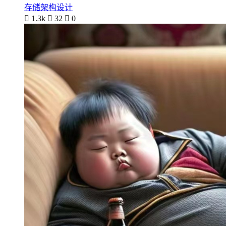
存储架构设计

1.3k

32

0