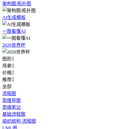
架构图/拓扑图
AI生成模板
一图看懂AI
2026世界杯
图形

场景

价格

推荐

全部
流程图
思维导图
思维笔记
基础流程图
组织结构-流程图
UML图