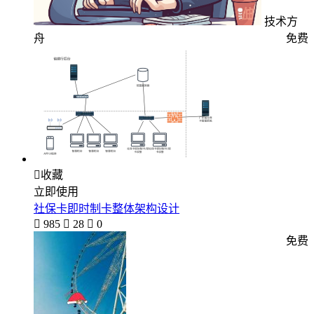
技术方
舟
免费

收藏
立即使用
社保卡即时制卡整体架构设计

985

28

0
免费