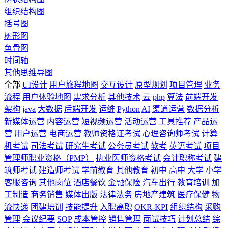
组织结构图
括号图
树形图
鱼骨图
时间轴
其他思维导图
全部
UI设计
用户旅程地图
交互设计
原型规划
项目管理
业务
流程
用户体验地图
需求分析
其他技术
云
php
算法
前端开发
架构
java
大数据
后端开发
运维
Python
AI
渠道运营
数据分析
新媒体运营
内容运营
短视频运营
活动运营
工具推荐
产品运
营
用户运营
电商运营
教师资格证考试
心理咨询师考试
计算
机考试
司法考试
研究生考试
公务员考试
软考
英语考试
项目
管理师职业资格（PMP）
执业医师资格考试
会计职称考试
建
筑师考试
建造师考试
学前教育
其他教育
初中
高中
大学
小学
客服咨询
其他岗位
酒店餐饮
金融保险
汽车出行
教育培训
加
工制造
商务销售
媒体出版
法律法务
房地产建筑
医疗保健
物
流快递
团建培训
技能提升
入职离职
OKR-KPI
组织结构
采购
管理
会议纪要
SOP
成本管控
销售管理
面试技巧
计划总结
综