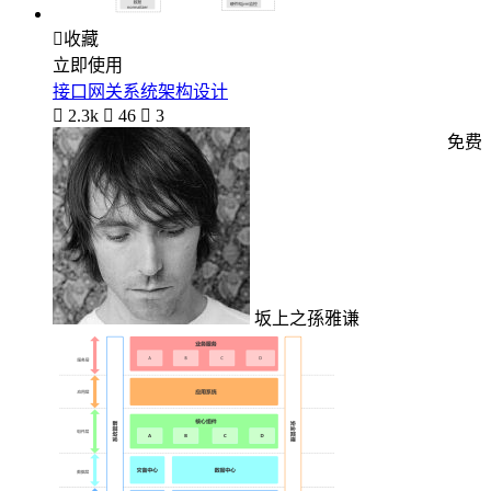

收藏
立即使用
接口网关系统架构设计

2.3k

46

3
免费
坂上之孫雅谦