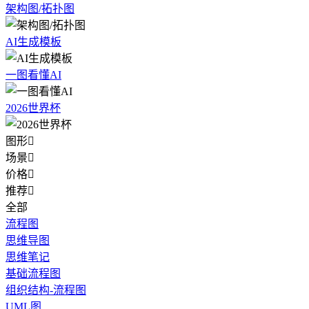
架构图/拓扑图
AI生成模板
一图看懂AI
2026世界杯
图形

场景

价格

推荐

全部
流程图
思维导图
思维笔记
基础流程图
组织结构-流程图
UML图