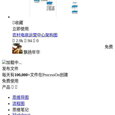

收藏
立即使用
农村电商运营中心架构图

2.9k

94

0
免费
飘扬年华
加载中...
发布文件
每天有
100,000+
文件在ProcessOn创建
免费使用
产品


思维导图
流程图
思维笔记
Markdown