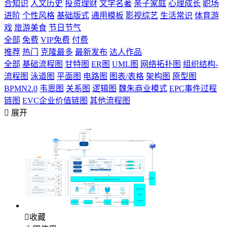
合知识
人文历史
投资理财
文学名著
亲子家庭
心理成长
职场
进阶
个性风格
基础版式
通用模板
影视综艺
生活常识
体育游
戏
旅游美食
节日节气
全部
免费
VIP免费
付费
推荐
热门
克隆最多
最新发布
达人作品
全部
基础流程图
甘特图
ER图
UML图
网络拓扑图
组织结构-
流程图
泳道图
平面图
电路图
图表/表格
架构图
原型图
BPMN2.0
韦恩图
关系图
逻辑图
魏朱商业模式
EPC事件过程
链图
EVC企业价值链图
其他流程图

展开

收藏