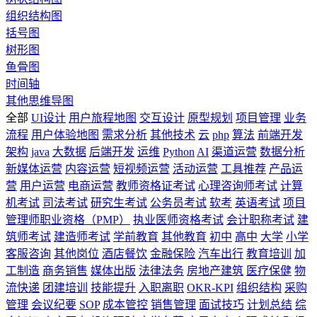
组织结构图
括号图
树形图
鱼骨图
时间轴
其他思维导图
全部
UI设计
用户旅程地图
交互设计
原型规划
项目管理
业务
流程
用户体验地图
需求分析
其他技术
云
php
算法
前端开发
架构
java
大数据
后端开发
运维
Python
AI
渠道运营
数据分析
新媒体运营
内容运营
短视频运营
活动运营
工具推荐
产品运
营
用户运营
电商运营
教师资格证考试
心理咨询师考试
计算
机考试
司法考试
研究生考试
公务员考试
软考
英语考试
项目
管理师职业资格（PMP）
执业医师资格考试
会计职称考试
建
筑师考试
建造师考试
学前教育
其他教育
初中
高中
大学
小学
客服咨询
其他岗位
酒店餐饮
金融保险
汽车出行
教育培训
加
工制造
商务销售
媒体出版
法律法务
房地产建筑
医疗保健
物
流快递
团建培训
技能提升
入职离职
OKR-KPI
组织结构
采购
管理
会议纪要
SOP
成本管控
销售管理
面试技巧
计划总结
综