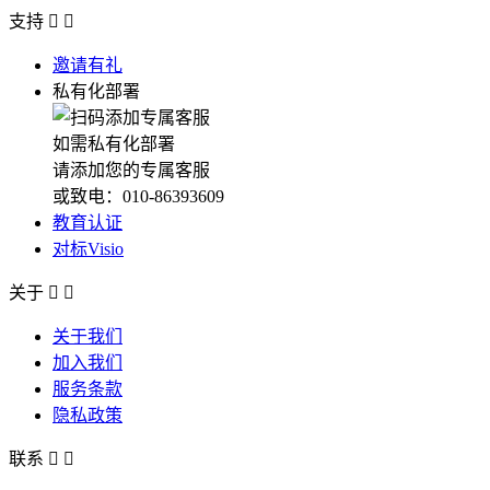
支持


邀请有礼
私有化部署
如需私有化部署
请添加您的专属客服
或致电：010-86393609
教育认证
对标Visio
关于


关于我们
加入我们
服务条款
隐私政策
联系

