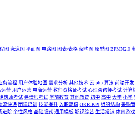
流程图
泳道图
平面图
电路图
图表/表格
架构图
原型图
BPMN2.0
业务流程
用户体验地图
需求分析
其他技术
云
php
算法
前端开发
品运营
用户运营
电商运营
教师资格证考试
心理咨询师考试
计算
建筑师考试
建造师考试
学前教育
其他教育
初中
高中
大学
小学
物流快递
团建培训
技能提升
入职离职
OKR-KPI
组织结构
采购
场进阶
个性风格
基础版式
通用模板
影视综艺
生活常识
体育游戏