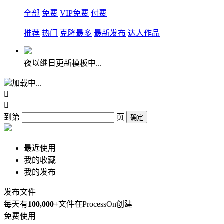
全部
免费
VIP免费
付费
推荐
热门
克隆最多
最新发布
达人作品
夜以继日更新模板中...
加载中...


到第
页
确定
最近使用
我的收藏
我的发布
发布文件
每天有
100,000+
文件在ProcessOn创建
免费使用