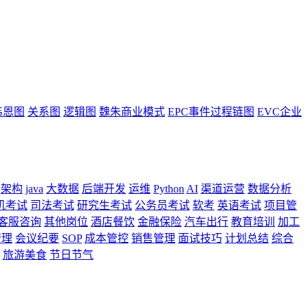
韦恩图
关系图
逻辑图
魏朱商业模式
EPC事件过程链图
EVC企业
架构
java
大数据
后端开发
运维
Python
AI
渠道运营
数据分析
机考试
司法考试
研究生考试
公务员考试
软考
英语考试
项目管
客服咨询
其他岗位
酒店餐饮
金融保险
汽车出行
教育培训
加工
管理
会议纪要
SOP
成本管控
销售管理
面试技巧
计划总结
综合
旅游美食
节日节气