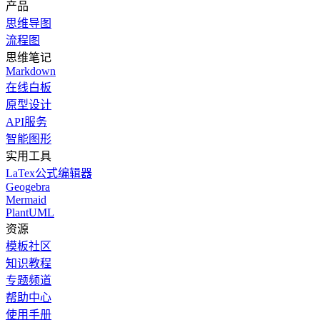
产品
思维导图
流程图
思维笔记
Markdown
在线白板
原型设计
API服务
智能图形
实用工具
LaTex公式编辑器
Geogebra
Mermaid
PlantUML
资源
模板社区
知识教程
专题频道
帮助中心
使用手册