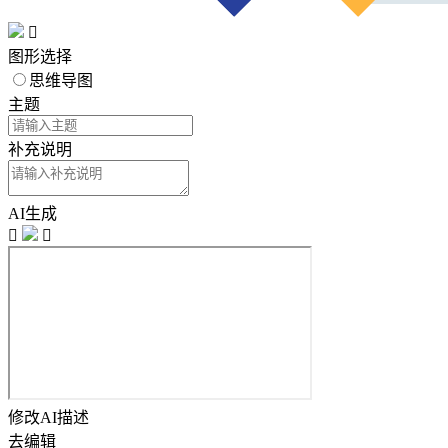

图形选择
思维导图
主题
补充说明
AI生成


修改AI描述
去编辑