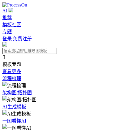
AI
推荐
模板社区
专题
登录
免费注册

模板专题
查看更多
流程梳理
架构图/拓扑图
AI生成模板
一图看懂AI