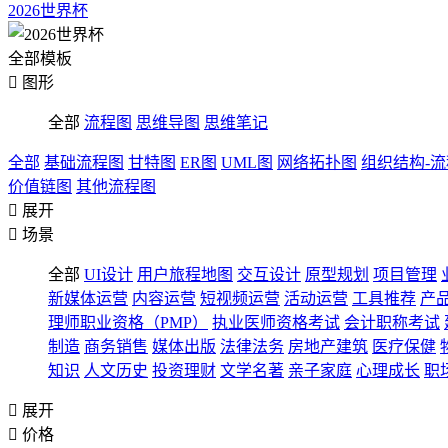
2026世界杯
全部模板

图形
全部
流程图
思维导图
思维笔记
全部
基础流程图
甘特图
ER图
UML图
网络拓扑图
组织结构-
价值链图
其他流程图

展开

场景
全部
UI设计
用户旅程地图
交互设计
原型规划
项目管理
新媒体运营
内容运营
短视频运营
活动运营
工具推荐
产
理师职业资格（PMP）
执业医师资格考试
会计职称考试
制造
商务销售
媒体出版
法律法务
房地产建筑
医疗保健
知识
人文历史
投资理财
文学名著
亲子家庭
心理成长
职

展开

价格