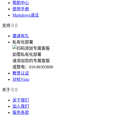
帮助中心
使用手册
Markdown语法
支持


邀请有礼
私有化部署
如需私有化部署
请添加您的专属客服
或致电：010-86393609
教育认证
对标Visio
关于


关于我们
加入我们
服务条款