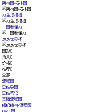
架构图/拓扑图
AI生成模板
一图看懂AI
2026世界杯
图形

场景

价格

推荐

全部
流程图
思维导图
思维笔记
基础流程图
组织结构-流程图
UML图