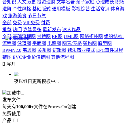
合知识
人文历史
投资理财
文学名著
亲子家庭
心理成长
职场
进阶
个性风格
基础版式
通用模板
影视综艺
生活常识
体育游
戏
旅游美食
节日节气
全部
免费
VIP免费
付费
推荐
热门
克隆最多
最新发布
达人作品
全部
基础流程图
甘特图
ER图
UML图
网络拓扑图
组织结构-
流程图
泳道图
平面图
电路图
图表/表格
架构图
原型图
BPMN2.0
韦恩图
关系图
逻辑图
魏朱商业模式
EPC事件过程
链图
EVC企业价值链图
其他流程图

展开
夜以继日更新模板中...
加载中...
发布文件
每天有
100,000+
文件在ProcessOn创建
免费使用
产品

