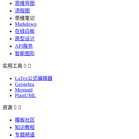
思维导图
流程图
思维笔记
Markdown
在线白板
原型设计
API服务
智能图形
实用工具


LaTex公式编辑器
Geogebra
Mermaid
PlantUML
资源


模板社区
知识教程
专题频道