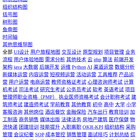
组织结构图
括号图
树形图
鱼骨图
时间轴
其他思维导图
全部
UI设计
用户旅程地图
交互设计
原型规划
项目管理
业务
流程
用户体验地图
需求分析
其他技术
云
php
算法
前端开发
架构
java
大数据
后端开发
运维
Python
AI
渠道运营
数据分析
新媒体运营
内容运营
短视频运营
活动运营
工具推荐
产品运
营
用户运营
电商运营
教师资格证考试
心理咨询师考试
计算
机考试
司法考试
研究生考试
公务员考试
软考
英语考试
项目
管理师职业资格（PMP）
执业医师资格考试
会计职称考试
建
筑师考试
建造师考试
学前教育
其他教育
初中
高中
大学
小学
客服咨询
其他岗位
酒店餐饮
金融保险
汽车出行
教育培训
加
工制造
商务销售
媒体出版
法律法务
房地产建筑
医疗保健
物
流快递
团建培训
技能提升
入职离职
OKR-KPI
组织结构
采购
管理
会议纪要
SOP
成本管控
销售管理
面试技巧
计划总结
综