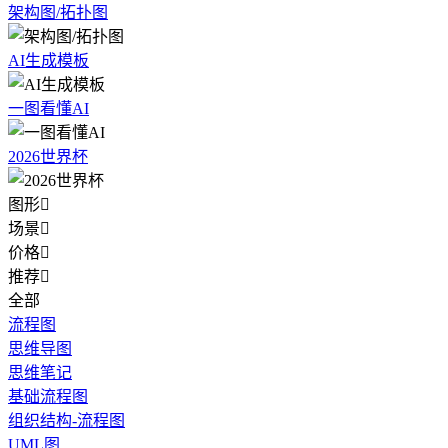
架构图/拓扑图
AI生成模板
一图看懂AI
2026世界杯
图形

场景

价格

推荐

全部
流程图
思维导图
思维笔记
基础流程图
组织结构-流程图
UML图