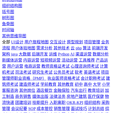
组织结构图
括号图
树形图
鱼骨图
时间轴
其他思维导图
全部
UI设计
用户旅程地图
交互设计
原型规划
项目管理
业务
流程
用户体验地图
需求分析
其他技术
云
php
算法
前端开发
架构
java
大数据
后端开发
运维
Python
AI
渠道运营
数据分析
新媒体运营
内容运营
短视频运营
活动运营
工具推荐
产品运
营
用户运营
电商运营
教师资格证考试
心理咨询师考试
计算
机考试
司法考试
研究生考试
公务员考试
软考
英语考试
项目
管理师职业资格（PMP）
执业医师资格考试
会计职称考试
建
筑师考试
建造师考试
学前教育
其他教育
初中
高中
大学
小学
客服咨询
其他岗位
酒店餐饮
金融保险
汽车出行
教育培训
加
工制造
商务销售
媒体出版
法律法务
房地产建筑
医疗保健
物
流快递
团建培训
技能提升
入职离职
OKR-KPI
组织结构
采购
管理
会议纪要
SOP
成本管控
销售管理
面试技巧
计划总结
综