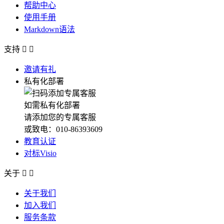
帮助中心
使用手册
Markdown语法
支持


邀请有礼
私有化部署
如需私有化部署
请添加您的专属客服
或致电：010-86393609
教育认证
对标Visio
关于


关于我们
加入我们
服务条款