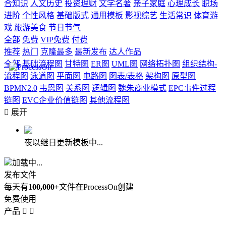
合知识
人文历史
投资理财
文学名著
亲子家庭
心理成长
职场
进阶
个性风格
基础版式
通用模板
影视综艺
生活常识
体育游
戏
旅游美食
节日节气
全部
免费
VIP免费
付费
推荐
热门
克隆最多
最新发布
达人作品
全部
基础流程图
甘特图
ER图
UML图
网络拓扑图
组织结构-
流程图
泳道图
平面图
电路图
图表/表格
架构图
原型图
BPMN2.0
韦恩图
关系图
逻辑图
魏朱商业模式
EPC事件过程
链图
EVC企业价值链图
其他流程图

展开
夜以继日更新模板中...
加载中...
发布文件
每天有
100,000+
文件在ProcessOn创建
免费使用
产品

