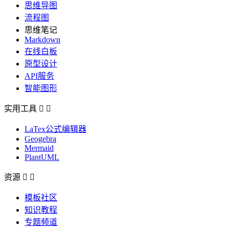
思维导图
流程图
思维笔记
Markdown
在线白板
原型设计
API服务
智能图形
实用工具


LaTex公式编辑器
Geogebra
Mermaid
PlantUML
资源


模板社区
知识教程
专题频道