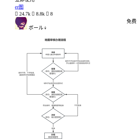
er图

24.7k

8.8k

8
免费
ボール♀