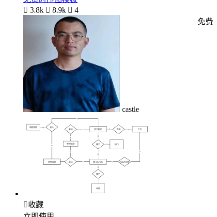

3.8k

8.9k

4
免费
castle

收藏
立即使用