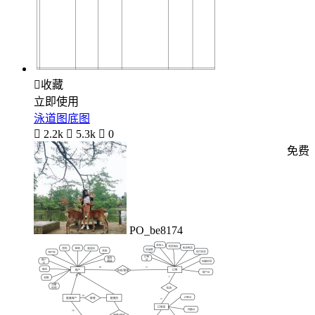

收藏
立即使用
泳道图底图

2.2k

5.3k

0
免费
PO_be8174