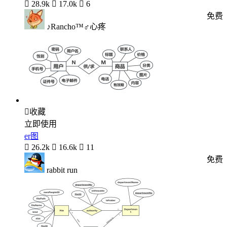

28.9k

17.0k

6
免费
♪Rancho™♂心疼

收藏
立即使用
er图

26.2k

16.6k

11
免费
rabbit run