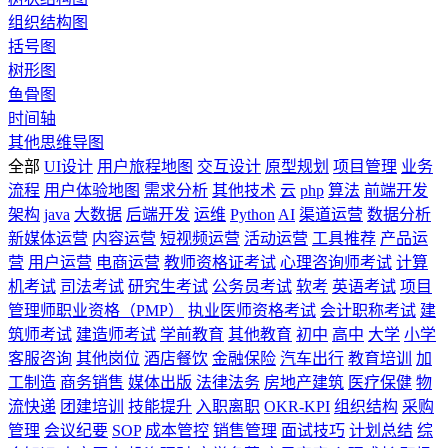
组织结构图
括号图
树形图
鱼骨图
时间轴
其他思维导图
全部
UI设计
用户旅程地图
交互设计
原型规划
项目管理
业务
流程
用户体验地图
需求分析
其他技术
云
php
算法
前端开发
架构
java
大数据
后端开发
运维
Python
AI
渠道运营
数据分析
新媒体运营
内容运营
短视频运营
活动运营
工具推荐
产品运
营
用户运营
电商运营
教师资格证考试
心理咨询师考试
计算
机考试
司法考试
研究生考试
公务员考试
软考
英语考试
项目
管理师职业资格（PMP）
执业医师资格考试
会计职称考试
建
筑师考试
建造师考试
学前教育
其他教育
初中
高中
大学
小学
客服咨询
其他岗位
酒店餐饮
金融保险
汽车出行
教育培训
加
工制造
商务销售
媒体出版
法律法务
房地产建筑
医疗保健
物
流快递
团建培训
技能提升
入职离职
OKR-KPI
组织结构
采购
管理
会议纪要
SOP
成本管控
销售管理
面试技巧
计划总结
综