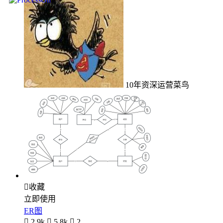
10年资深运营菜鸟

收藏
立即使用
ER图

2.9k

5.8k

2