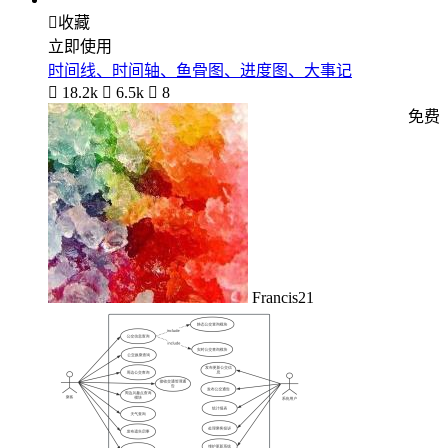

收藏
立即使用
时间线、时间轴、鱼骨图、进度图、大事记

18.2k

6.5k

8
免费
Francis21