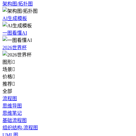
架构图/拓扑图
AI生成模板
一图看懂AI
2026世界杯
图形

场景

价格

推荐

全部
流程图
思维导图
思维笔记
基础流程图
组织结构-流程图
UML图