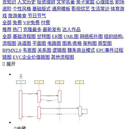
合知识
人文历史
投资理财
文学名著
亲子家庭
心理成长
职场
进阶
个性风格
基础版式
通用模板
影视综艺
生活常识
体育游
戏
旅游美食
节日节气
全部
免费
VIP免费
付费
推荐
热门
克隆最多
最新发布
达人作品
全部
基础流程图
甘特图
ER图
UML图
网络拓扑图
组织结构-
流程图
泳道图
平面图
电路图
图表/表格
架构图
原型图
BPMN2.0
韦恩图
关系图
逻辑图
魏朱商业模式
EPC事件过程
链图
EVC企业价值链图
其他流程图

展开

收藏