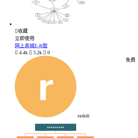

收藏
立即使用
网上商城E-R图

4.4k

5.2k

0
免费
raskiii