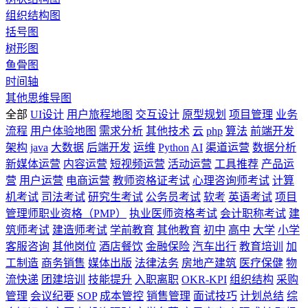
组织结构图
括号图
树形图
鱼骨图
时间轴
其他思维导图
全部
UI设计
用户旅程地图
交互设计
原型规划
项目管理
业务
流程
用户体验地图
需求分析
其他技术
云
php
算法
前端开发
架构
java
大数据
后端开发
运维
Python
AI
渠道运营
数据分析
新媒体运营
内容运营
短视频运营
活动运营
工具推荐
产品运
营
用户运营
电商运营
教师资格证考试
心理咨询师考试
计算
机考试
司法考试
研究生考试
公务员考试
软考
英语考试
项目
管理师职业资格（PMP）
执业医师资格考试
会计职称考试
建
筑师考试
建造师考试
学前教育
其他教育
初中
高中
大学
小学
客服咨询
其他岗位
酒店餐饮
金融保险
汽车出行
教育培训
加
工制造
商务销售
媒体出版
法律法务
房地产建筑
医疗保健
物
流快递
团建培训
技能提升
入职离职
OKR-KPI
组织结构
采购
管理
会议纪要
SOP
成本管控
销售管理
面试技巧
计划总结
综