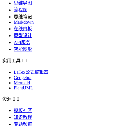
思维导图
流程图
思维笔记
Markdown
在线白板
原型设计
API服务
智能图形
实用工具


LaTex公式编辑器
Geogebra
Mermaid
PlantUML
资源


模板社区
知识教程
专题频道