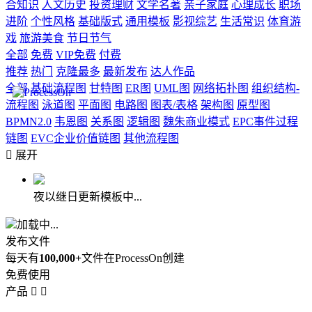
合知识
人文历史
投资理财
文学名著
亲子家庭
心理成长
职场
进阶
个性风格
基础版式
通用模板
影视综艺
生活常识
体育游
戏
旅游美食
节日节气
全部
免费
VIP免费
付费
推荐
热门
克隆最多
最新发布
达人作品
全部
基础流程图
甘特图
ER图
UML图
网络拓扑图
组织结构-
流程图
泳道图
平面图
电路图
图表/表格
架构图
原型图
BPMN2.0
韦恩图
关系图
逻辑图
魏朱商业模式
EPC事件过程
链图
EVC企业价值链图
其他流程图

展开
夜以继日更新模板中...
加载中...
发布文件
每天有
100,000+
文件在ProcessOn创建
免费使用
产品

