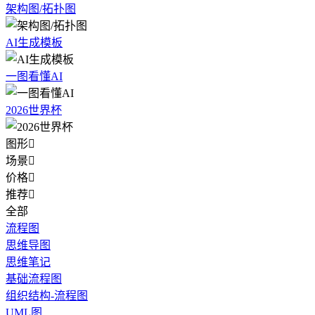
架构图/拓扑图
AI生成模板
一图看懂AI
2026世界杯
图形

场景

价格

推荐

全部
流程图
思维导图
思维笔记
基础流程图
组织结构-流程图
UML图