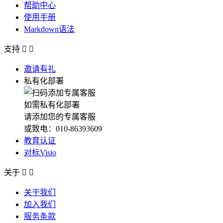
帮助中心
使用手册
Markdown语法
支持


邀请有礼
私有化部署
如需私有化部署
请添加您的专属客服
或致电：010-86393609
教育认证
对标Visio
关于


关于我们
加入我们
服务条款