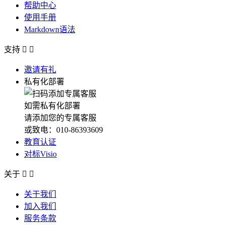
帮助中心
使用手册
Markdown语法
支持


邀请有礼
私有化部署
如需私有化部署
请添加您的专属客服
或致电：010-86393609
教育认证
对标Visio
关于


关于我们
加入我们
服务条款