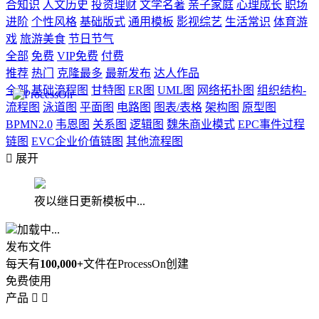
合知识
人文历史
投资理财
文学名著
亲子家庭
心理成长
职场
进阶
个性风格
基础版式
通用模板
影视综艺
生活常识
体育游
戏
旅游美食
节日节气
全部
免费
VIP免费
付费
推荐
热门
克隆最多
最新发布
达人作品
全部
基础流程图
甘特图
ER图
UML图
网络拓扑图
组织结构-
流程图
泳道图
平面图
电路图
图表/表格
架构图
原型图
BPMN2.0
韦恩图
关系图
逻辑图
魏朱商业模式
EPC事件过程
链图
EVC企业价值链图
其他流程图

展开
夜以继日更新模板中...
加载中...
发布文件
每天有
100,000+
文件在ProcessOn创建
免费使用
产品

