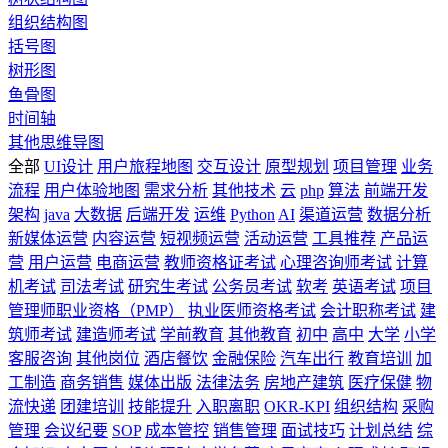
组织结构图
括号图
树形图
鱼骨图
时间轴
其他思维导图
全部
UI设计
用户旅程地图
交互设计
原型规划
项目管理
业务
流程
用户体验地图
需求分析
其他技术
云
php
算法
前端开发
架构
java
大数据
后端开发
运维
Python
AI
渠道运营
数据分析
新媒体运营
内容运营
短视频运营
活动运营
工具推荐
产品运
营
用户运营
电商运营
教师资格证考试
心理咨询师考试
计算
机考试
司法考试
研究生考试
公务员考试
软考
英语考试
项目
管理师职业资格（PMP）
执业医师资格考试
会计职称考试
建
筑师考试
建造师考试
学前教育
其他教育
初中
高中
大学
小学
客服咨询
其他岗位
酒店餐饮
金融保险
汽车出行
教育培训
加
工制造
商务销售
媒体出版
法律法务
房地产建筑
医疗保健
物
流快递
团建培训
技能提升
入职离职
OKR-KPI
组织结构
采购
管理
会议纪要
SOP
成本管控
销售管理
面试技巧
计划总结
综