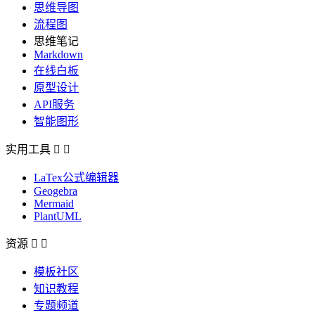
思维导图
流程图
思维笔记
Markdown
在线白板
原型设计
API服务
智能图形
实用工具


LaTex公式编辑器
Geogebra
Mermaid
PlantUML
资源


模板社区
知识教程
专题频道