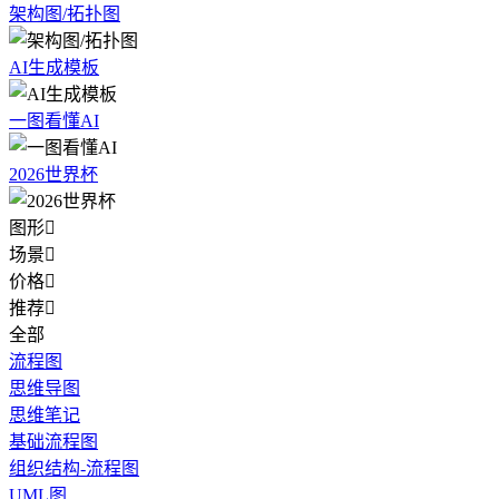
架构图/拓扑图
AI生成模板
一图看懂AI
2026世界杯
图形

场景

价格

推荐

全部
流程图
思维导图
思维笔记
基础流程图
组织结构-流程图
UML图