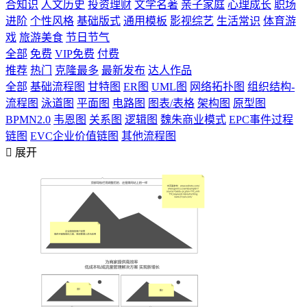
合知识
人文历史
投资理财
文学名著
亲子家庭
心理成长
职场
进阶
个性风格
基础版式
通用模板
影视综艺
生活常识
体育游
戏
旅游美食
节日节气
全部
免费
VIP免费
付费
推荐
热门
克隆最多
最新发布
达人作品
全部
基础流程图
甘特图
ER图
UML图
网络拓扑图
组织结构-
流程图
泳道图
平面图
电路图
图表/表格
架构图
原型图
BPMN2.0
韦恩图
关系图
逻辑图
魏朱商业模式
EPC事件过程
链图
EVC企业价值链图
其他流程图

展开