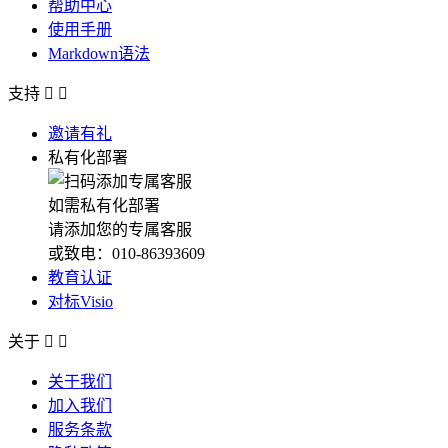
帮助中心
使用手册
Markdown语法
支持


邀请有礼
私有化部署
如需私有化部署
请添加您的专属客服
或致电：010-86393609
教育认证
对标Visio
关于


关于我们
加入我们
服务条款