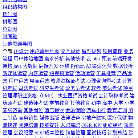
组织结构图
括号图
树形图
鱼骨图
时间轴
其他思维导图
全部
UI设计
用户旅程地图
交互设计
原型规划
项目管理
业务
流程
用户体验地图
需求分析
其他技术
云
php
算法
前端开发
架构
java
大数据
后端开发
运维
Python
AI
渠道运营
数据分析
新媒体运营
内容运营
短视频运营
活动运营
工具推荐
产品运
营
用户运营
电商运营
教师资格证考试
心理咨询师考试
计算
机考试
司法考试
研究生考试
公务员考试
软考
英语考试
项目
管理师职业资格（PMP）
执业医师资格考试
会计职称考试
建
筑师考试
建造师考试
学前教育
其他教育
初中
高中
大学
小学
客服咨询
其他岗位
酒店餐饮
金融保险
汽车出行
教育培训
加
工制造
商务销售
媒体出版
法律法务
房地产建筑
医疗保健
物
流快递
团建培训
技能提升
入职离职
OKR-KPI
组织结构
采购
管理
会议纪要
SOP
成本管控
销售管理
面试技巧
计划总结
综