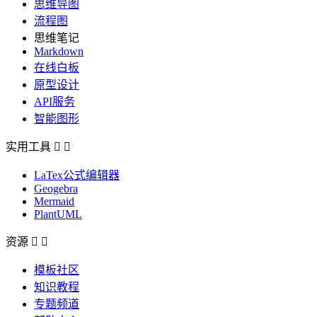
思维导图
流程图
思维笔记
Markdown
在线白板
原型设计
API服务
智能图形
实用工具


LaTex公式编辑器
Geogebra
Mermaid
PlantUML
资源


模板社区
知识教程
专题频道