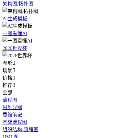
架构图/拓扑图
AI生成模板
一图看懂AI
2026世界杯
图形

场景

价格

推荐

全部
流程图
思维导图
思维笔记
基础流程图
组织结构-流程图
UML图