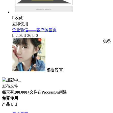

收藏
立即使用
企业微信——客户运营页

2.0k

26

0
免费
椛栩晚
加载中...
发布文件
每天有
100,000+
文件在ProcessOn创建
免费使用
产品

