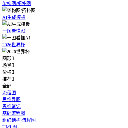
架构图/拓扑图
AI生成模板
一图看懂AI
2026世界杯
图形

场景

价格

推荐

全部
流程图
思维导图
思维笔记
基础流程图
组织结构-流程图
UML图