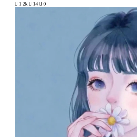

1.2k

14

0