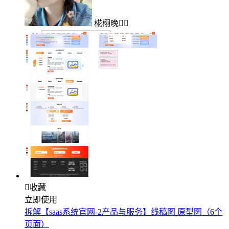
椛栩晚

收藏
立即使用
拆解【saas系统官网-2产品与服务】线稿图 原型图（6个
页面）