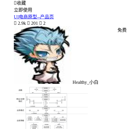

收藏
立即使用
UI电商原型--产品页

2.9k

201

2
免费
Healthy_小白