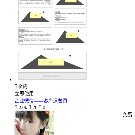

收藏
立即使用
企业微信——客户运营页

2.0k

26

0
免费