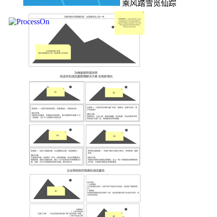
乘风踏雪觅仙踪