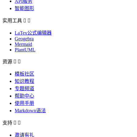
API服务
智能图形
实用工具


LaTex公式编辑器
Geogebra
Mermaid
PlantUML
资源


模板社区
知识教程
专题频道
帮助中心
使用手册
Markdown语法
支持


邀请有礼