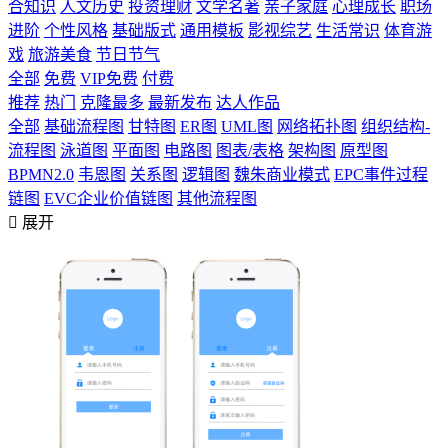
合知识
人文历史
投资理财
文学名著
亲子家庭
心理成长
职场
进阶
个性风格
基础版式
通用模板
影视综艺
生活常识
体育游
戏
旅游美食
节日节气
全部
免费
VIP免费
付费
推荐
热门
克隆最多
最新发布
达人作品
全部
基础流程图
甘特图
ER图
UML图
网络拓扑图
组织结构-
流程图
泳道图
平面图
电路图
图表/表格
架构图
原型图
BPMN2.0
韦恩图
关系图
逻辑图
魏朱商业模式
EPC事件过程
链图
EVC企业价值链图
其他流程图

展开