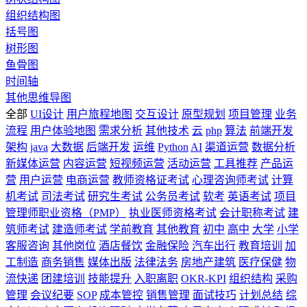
组织结构图
括号图
树形图
鱼骨图
时间轴
其他思维导图
全部
UI设计
用户旅程地图
交互设计
原型规划
项目管理
业务
流程
用户体验地图
需求分析
其他技术
云
php
算法
前端开发
架构
java
大数据
后端开发
运维
Python
AI
渠道运营
数据分析
新媒体运营
内容运营
短视频运营
活动运营
工具推荐
产品运
营
用户运营
电商运营
教师资格证考试
心理咨询师考试
计算
机考试
司法考试
研究生考试
公务员考试
软考
英语考试
项目
管理师职业资格（PMP）
执业医师资格考试
会计职称考试
建
筑师考试
建造师考试
学前教育
其他教育
初中
高中
大学
小学
客服咨询
其他岗位
酒店餐饮
金融保险
汽车出行
教育培训
加
工制造
商务销售
媒体出版
法律法务
房地产建筑
医疗保健
物
流快递
团建培训
技能提升
入职离职
OKR-KPI
组织结构
采购
管理
会议纪要
SOP
成本管控
销售管理
面试技巧
计划总结
综