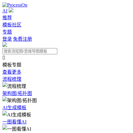
AI
推荐
模板社区
专题
登录
免费注册

模板专题
查看更多
流程梳理
架构图/拓扑图
AI生成模板
一图看懂AI