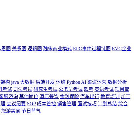
韦恩图
关系图
逻辑图
魏朱商业模式
EPC事件过程链图
EVC企业
架构
java
大数据
后端开发
运维
Python
AI
渠道运营
数据分析
机考试
司法考试
研究生考试
公务员考试
软考
英语考试
项目管
客服咨询
其他岗位
酒店餐饮
金融保险
汽车出行
教育培训
加工
管理
会议纪要
SOP
成本管控
销售管理
面试技巧
计划总结
综合
旅游美食
节日节气