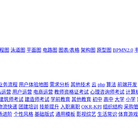
流程图
泳道图
平面图
电路图
图表/表格
架构图
原型图
BPMN2.0
业务流程
用户体验地图
需求分析
其他技术
云
php
算法
前端开发
品运营
用户运营
电商运营
教师资格证考试
心理咨询师考试
计算
建筑师考试
建造师考试
学前教育
其他教育
初中
高中
大学
小学
物流快递
团建培训
技能提升
入职离职
OKR-KPI
组织结构
采购
场进阶
个性风格
基础版式
通用模板
影视综艺
生活常识
体育游戏