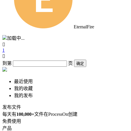
EternalFire
加载中...

1

到第
页
确定
最近使用
我的收藏
我的发布
发布文件
每天有
100,000+
文件在ProcessOn创建
免费使用
产品