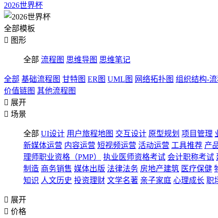
2026世界杯
全部模板

图形
全部
流程图
思维导图
思维笔记
全部
基础流程图
甘特图
ER图
UML图
网络拓扑图
组织结构-
价值链图
其他流程图

展开

场景
全部
UI设计
用户旅程地图
交互设计
原型规划
项目管理
新媒体运营
内容运营
短视频运营
活动运营
工具推荐
产
理师职业资格（PMP）
执业医师资格考试
会计职称考试
制造
商务销售
媒体出版
法律法务
房地产建筑
医疗保健
知识
人文历史
投资理财
文学名著
亲子家庭
心理成长
职

展开

价格