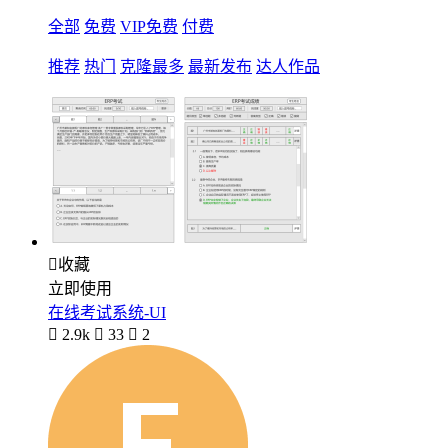
全部
免费
VIP免费
付费
推荐
热门
克隆最多
最新发布
达人作品

收藏
立即使用
在线考试系统-UI

2.9k

33

2