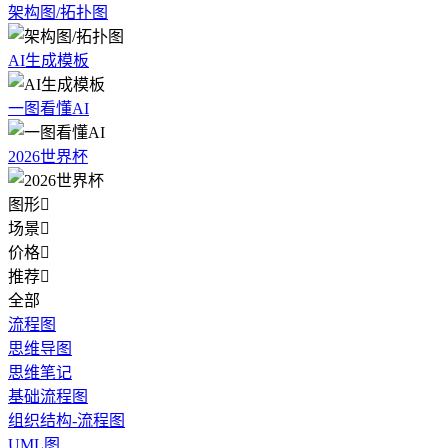
架构图/拓扑图
AI生成模板
一图看懂AI
2026世界杯
图形

场景

价格

推荐

全部
流程图
思维导图
思维笔记
基础流程图
组织结构-流程图
UML图