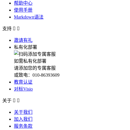
帮助中心
使用手册
Markdown语法
支持


邀请有礼
私有化部署
如需私有化部署
请添加您的专属客服
或致电：010-86393609
教育认证
对标Visio
关于


关于我们
加入我们
服务条款