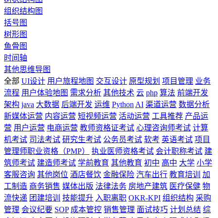
组织结构图
括号图
树形图
鱼骨图
时间轴
其他思维导图
全部
UI设计
用户旅程地图
交互设计
原型规划
项目管理
业务
流程
用户体验地图
需求分析
其他技术
云
php
算法
前端开发
架构
java
大数据
后端开发
运维
Python
AI
渠道运营
数据分析
新媒体运营
内容运营
短视频运营
活动运营
工具推荐
产品运
营
用户运营
电商运营
教师资格证考试
心理咨询师考试
计算
机考试
司法考试
研究生考试
公务员考试
软考
英语考试
项目
管理师职业资格（PMP）
执业医师资格考试
会计职称考试
建
筑师考试
建造师考试
学前教育
其他教育
初中
高中
大学
小学
客服咨询
其他岗位
酒店餐饮
金融保险
汽车出行
教育培训
加
工制造
商务销售
媒体出版
法律法务
房地产建筑
医疗保健
物
流快递
团建培训
技能提升
入职离职
OKR-KPI
组织结构
采购
管理
会议纪要
SOP
成本管控
销售管理
面试技巧
计划总结
综