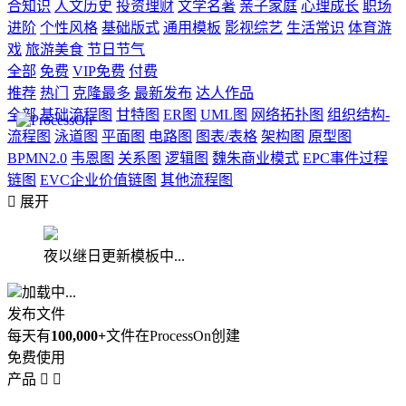
合知识
人文历史
投资理财
文学名著
亲子家庭
心理成长
职场
进阶
个性风格
基础版式
通用模板
影视综艺
生活常识
体育游
戏
旅游美食
节日节气
全部
免费
VIP免费
付费
推荐
热门
克隆最多
最新发布
达人作品
全部
基础流程图
甘特图
ER图
UML图
网络拓扑图
组织结构-
流程图
泳道图
平面图
电路图
图表/表格
架构图
原型图
BPMN2.0
韦恩图
关系图
逻辑图
魏朱商业模式
EPC事件过程
链图
EVC企业价值链图
其他流程图

展开
夜以继日更新模板中...
加载中...
发布文件
每天有
100,000+
文件在ProcessOn创建
免费使用
产品

