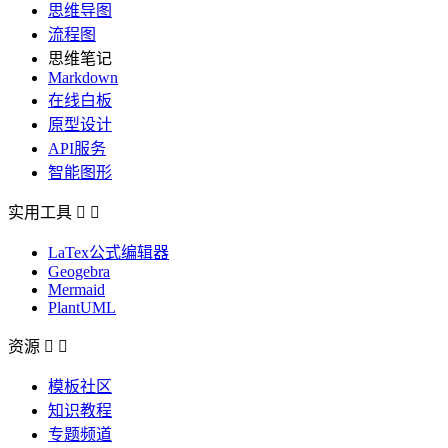
思维导图
流程图
思维笔记
Markdown
在线白板
原型设计
API服务
智能图形
实用工具


LaTex公式编辑器
Geogebra
Mermaid
PlantUML
资源


模板社区
知识教程
专题频道