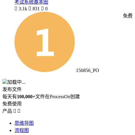
考试系统基本图

3.1k

831

0
免费
156856_PO
加载中...
发布文件
每天有
100,000+
文件在ProcessOn创建
免费使用
产品


思维导图
流程图