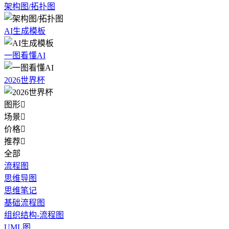
架构图/拓扑图
AI生成模板
一图看懂AI
2026世界杯
图形

场景

价格

推荐

全部
流程图
思维导图
思维笔记
基础流程图
组织结构-流程图
UML图