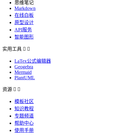
思维笔记
Markdown
在线白板
原型设计
API服务
智能图形
实用工具


LaTex公式编辑器
Geogebra
Mermaid
PlantUML
资源


模板社区
知识教程
专题频道
帮助中心
使用手册