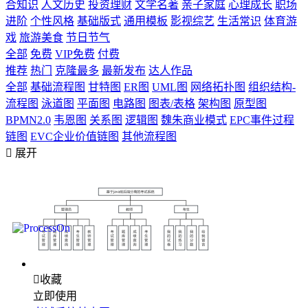
合知识
人文历史
投资理财
文学名著
亲子家庭
心理成长
职场
进阶
个性风格
基础版式
通用模板
影视综艺
生活常识
体育游
戏
旅游美食
节日节气
全部
免费
VIP免费
付费
推荐
热门
克隆最多
最新发布
达人作品
全部
基础流程图
甘特图
ER图
UML图
网络拓扑图
组织结构-
流程图
泳道图
平面图
电路图
图表/表格
架构图
原型图
BPMN2.0
韦恩图
关系图
逻辑图
魏朱商业模式
EPC事件过程
链图
EVC企业价值链图
其他流程图

展开

收藏
立即使用