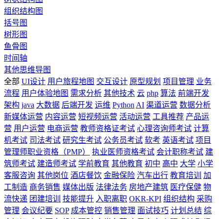
组织结构图
括号图
树形图
鱼骨图
时间轴
其他思维导图
全部
UI设计
用户旅程地图
交互设计
原型规划
项目管理
业务
流程
用户体验地图
需求分析
其他技术
云
php
算法
前端开发
架构
java
大数据
后端开发
运维
Python
AI
渠道运营
数据分析
新媒体运营
内容运营
短视频运营
活动运营
工具推荐
产品运
营
用户运营
电商运营
教师资格证考试
心理咨询师考试
计算
机考试
司法考试
研究生考试
公务员考试
软考
英语考试
项目
管理师职业资格（PMP）
执业医师资格考试
会计职称考试
建
筑师考试
建造师考试
学前教育
其他教育
初中
高中
大学
小学
客服咨询
其他岗位
酒店餐饮
金融保险
汽车出行
教育培训
加
工制造
商务销售
媒体出版
法律法务
房地产建筑
医疗保健
物
流快递
团建培训
技能提升
入职离职
OKR-KPI
组织结构
采购
管理
会议纪要
SOP
成本管控
销售管理
面试技巧
计划总结
综