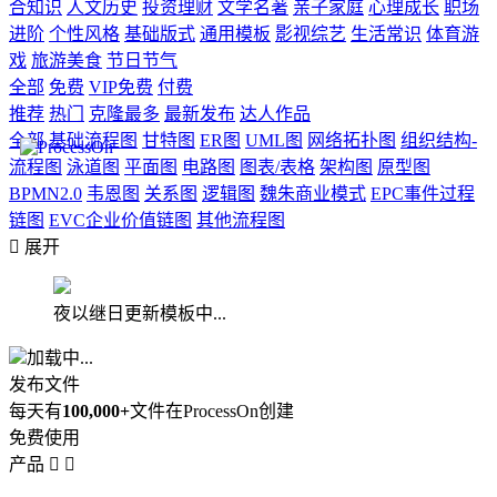
合知识
人文历史
投资理财
文学名著
亲子家庭
心理成长
职场
进阶
个性风格
基础版式
通用模板
影视综艺
生活常识
体育游
戏
旅游美食
节日节气
全部
免费
VIP免费
付费
推荐
热门
克隆最多
最新发布
达人作品
全部
基础流程图
甘特图
ER图
UML图
网络拓扑图
组织结构-
流程图
泳道图
平面图
电路图
图表/表格
架构图
原型图
BPMN2.0
韦恩图
关系图
逻辑图
魏朱商业模式
EPC事件过程
链图
EVC企业价值链图
其他流程图

展开
夜以继日更新模板中...
加载中...
发布文件
每天有
100,000+
文件在ProcessOn创建
免费使用
产品

