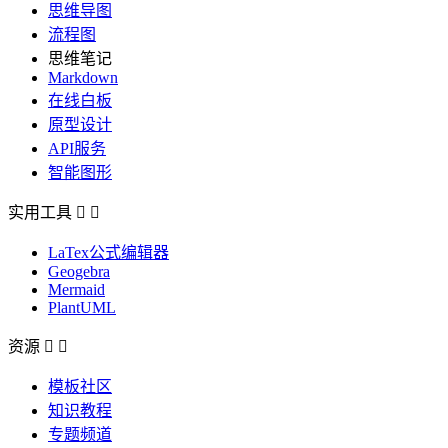
思维导图
流程图
思维笔记
Markdown
在线白板
原型设计
API服务
智能图形
实用工具


LaTex公式编辑器
Geogebra
Mermaid
PlantUML
资源


模板社区
知识教程
专题频道