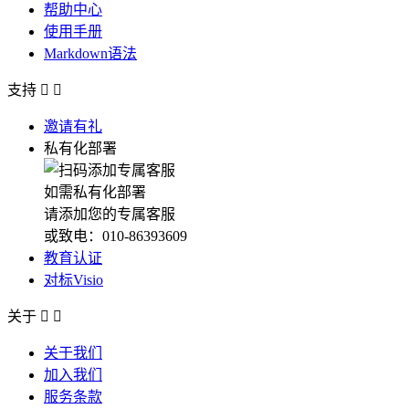
帮助中心
使用手册
Markdown语法
支持


邀请有礼
私有化部署
如需私有化部署
请添加您的专属客服
或致电：010-86393609
教育认证
对标Visio
关于


关于我们
加入我们
服务条款