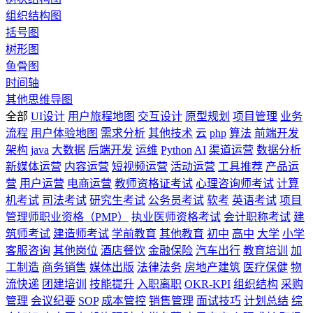
组织结构图
括号图
树形图
鱼骨图
时间轴
其他思维导图
全部
UI设计
用户旅程地图
交互设计
原型规划
项目管理
业务
流程
用户体验地图
需求分析
其他技术
云
php
算法
前端开发
架构
java
大数据
后端开发
运维
Python
AI
渠道运营
数据分析
新媒体运营
内容运营
短视频运营
活动运营
工具推荐
产品运
营
用户运营
电商运营
教师资格证考试
心理咨询师考试
计算
机考试
司法考试
研究生考试
公务员考试
软考
英语考试
项目
管理师职业资格（PMP）
执业医师资格考试
会计职称考试
建
筑师考试
建造师考试
学前教育
其他教育
初中
高中
大学
小学
客服咨询
其他岗位
酒店餐饮
金融保险
汽车出行
教育培训
加
工制造
商务销售
媒体出版
法律法务
房地产建筑
医疗保健
物
流快递
团建培训
技能提升
入职离职
OKR-KPI
组织结构
采购
管理
会议纪要
SOP
成本管控
销售管理
面试技巧
计划总结
综