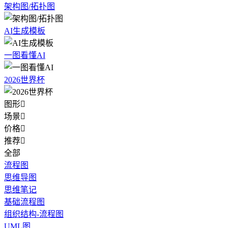
架构图/拓扑图
AI生成模板
一图看懂AI
2026世界杯
图形

场景

价格

推荐

全部
流程图
思维导图
思维笔记
基础流程图
组织结构-流程图
UML图