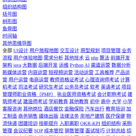
组织结构图
括号图
树形图
鱼骨图
时间轴
其他思维导图
全部
UI设计
用户旅程地图
交互设计
原型规划
项目管理
业务
流程
用户体验地图
需求分析
其他技术
云
php
算法
前端开发
架构
java
大数据
后端开发
运维
Python
AI
渠道运营
数据分析
新媒体运营
内容运营
短视频运营
活动运营
工具推荐
产品运
营
用户运营
电商运营
教师资格证考试
心理咨询师考试
计算
机考试
司法考试
研究生考试
公务员考试
软考
英语考试
项目
管理师职业资格（PMP）
执业医师资格考试
会计职称考试
建
筑师考试
建造师考试
学前教育
其他教育
初中
高中
大学
小学
客服咨询
其他岗位
酒店餐饮
金融保险
汽车出行
教育培训
加
工制造
商务销售
媒体出版
法律法务
房地产建筑
医疗保健
物
流快递
团建培训
技能提升
入职离职
OKR-KPI
组织结构
采购
管理
会议纪要
SOP
成本管控
销售管理
面试技巧
计划总结
综