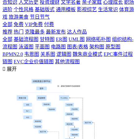
合知识
人文历史
投资理财
文学名著
亲子家庭
心理成长
职场
进阶
个性风格
基础版式
通用模板
影视综艺
生活常识
体育游
戏
旅游美食
节日节气
全部
免费
VIP免费
付费
推荐
热门
克隆最多
最新发布
达人作品
全部
基础流程图
甘特图
ER图
UML图
网络拓扑图
组织结构-
流程图
泳道图
平面图
电路图
图表/表格
架构图
原型图
BPMN2.0
韦恩图
关系图
逻辑图
魏朱商业模式
EPC事件过程
链图
EVC企业价值链图
其他流程图

展开