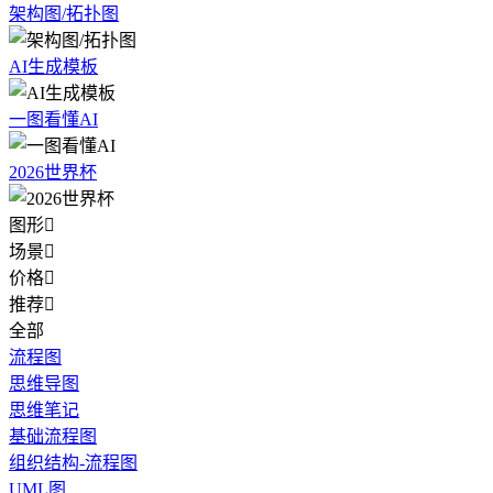
架构图/拓扑图
AI生成模板
一图看懂AI
2026世界杯
图形

场景

价格

推荐

全部
流程图
思维导图
思维笔记
基础流程图
组织结构-流程图
UML图