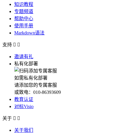
知识教程
专题频道
帮助中心
使用手册
Markdown语法
支持


邀请有礼
私有化部署
如需私有化部署
请添加您的专属客服
或致电：010-86393609
教育认证
对标Visio
关于


关于我们