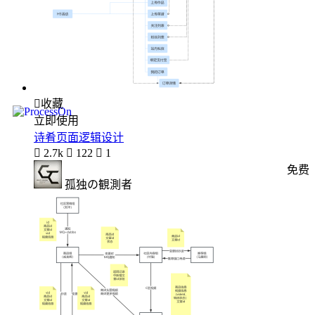

收藏
立即使用
诗肴页面逻辑设计

2.7k

122

1
免费
孤独の観測者