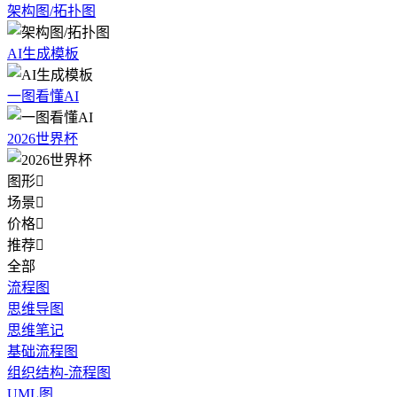
架构图/拓扑图
AI生成模板
一图看懂AI
2026世界杯
图形

场景

价格

推荐

全部
流程图
思维导图
思维笔记
基础流程图
组织结构-流程图
UML图