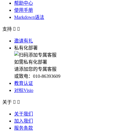
帮助中心
使用手册
Markdown语法
支持


邀请有礼
私有化部署
如需私有化部署
请添加您的专属客服
或致电：010-86393609
教育认证
对标Visio
关于


关于我们
加入我们
服务条款