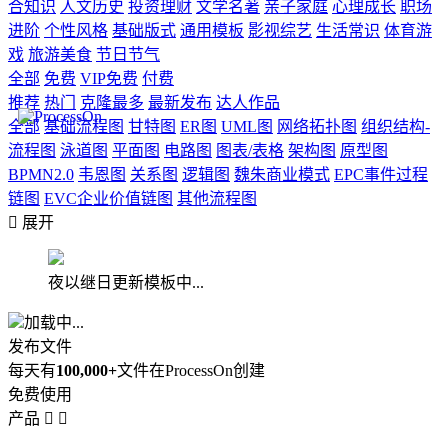
合知识
人文历史
投资理财
文学名著
亲子家庭
心理成长
职场
进阶
个性风格
基础版式
通用模板
影视综艺
生活常识
体育游
戏
旅游美食
节日节气
全部
免费
VIP免费
付费
推荐
热门
克隆最多
最新发布
达人作品
全部
基础流程图
甘特图
ER图
UML图
网络拓扑图
组织结构-
流程图
泳道图
平面图
电路图
图表/表格
架构图
原型图
BPMN2.0
韦恩图
关系图
逻辑图
魏朱商业模式
EPC事件过程
链图
EVC企业价值链图
其他流程图

展开
夜以继日更新模板中...
加载中...
发布文件
每天有
100,000+
文件在ProcessOn创建
免费使用
产品

