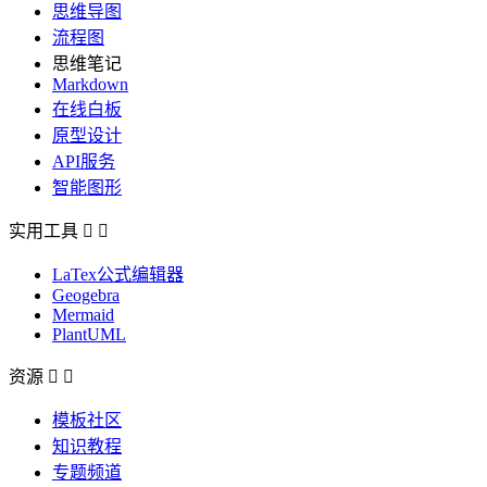
思维导图
流程图
思维笔记
Markdown
在线白板
原型设计
API服务
智能图形
实用工具


LaTex公式编辑器
Geogebra
Mermaid
PlantUML
资源


模板社区
知识教程
专题频道