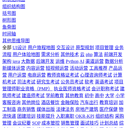
组织结构图
括号图
树形图
鱼骨图
时间轴
其他思维导图
全部
UI设计
用户旅程地图
交互设计
原型规划
项目管理
业务
流程
用户体验地图
需求分析
其他技术
云
php
算法
前端开发
架构
java
大数据
后端开发
运维
Python
AI
渠道运营
数据分析
新媒体运营
内容运营
短视频运营
活动运营
工具推荐
产品运
营
用户运营
电商运营
教师资格证考试
心理咨询师考试
计算
机考试
司法考试
研究生考试
公务员考试
软考
英语考试
项目
管理师职业资格（PMP）
执业医师资格考试
会计职称考试
建
筑师考试
建造师考试
学前教育
其他教育
初中
高中
大学
小学
客服咨询
其他岗位
酒店餐饮
金融保险
汽车出行
教育培训
加
工制造
商务销售
媒体出版
法律法务
房地产建筑
医疗保健
物
流快递
团建培训
技能提升
入职离职
OKR-KPI
组织结构
采购
管理
会议纪要
SOP
成本管控
销售管理
面试技巧
计划总结
综