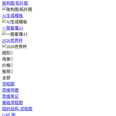
架构图/拓扑图
AI生成模板
一图看懂AI
2026世界杯
图形

场景

价格

推荐

全部
流程图
思维导图
思维笔记
基础流程图
组织结构-流程图
UML图