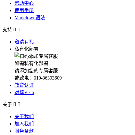
帮助中心
使用手册
Markdown语法
支持


邀请有礼
私有化部署
如需私有化部署
请添加您的专属客服
或致电：010-86393609
教育认证
对标Visio
关于


关于我们
加入我们
服务条款