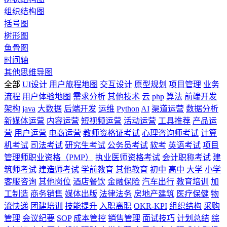
组织结构图
括号图
树形图
鱼骨图
时间轴
其他思维导图
全部
UI设计
用户旅程地图
交互设计
原型规划
项目管理
业务
流程
用户体验地图
需求分析
其他技术
云
php
算法
前端开发
架构
java
大数据
后端开发
运维
Python
AI
渠道运营
数据分析
新媒体运营
内容运营
短视频运营
活动运营
工具推荐
产品运
营
用户运营
电商运营
教师资格证考试
心理咨询师考试
计算
机考试
司法考试
研究生考试
公务员考试
软考
英语考试
项目
管理师职业资格（PMP）
执业医师资格考试
会计职称考试
建
筑师考试
建造师考试
学前教育
其他教育
初中
高中
大学
小学
客服咨询
其他岗位
酒店餐饮
金融保险
汽车出行
教育培训
加
工制造
商务销售
媒体出版
法律法务
房地产建筑
医疗保健
物
流快递
团建培训
技能提升
入职离职
OKR-KPI
组织结构
采购
管理
会议纪要
SOP
成本管控
销售管理
面试技巧
计划总结
综