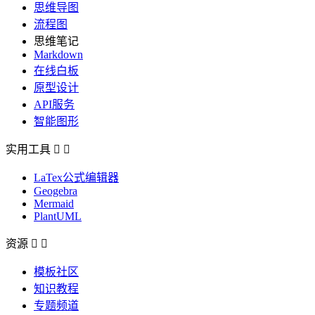
思维导图
流程图
思维笔记
Markdown
在线白板
原型设计
API服务
智能图形
实用工具


LaTex公式编辑器
Geogebra
Mermaid
PlantUML
资源


模板社区
知识教程
专题频道