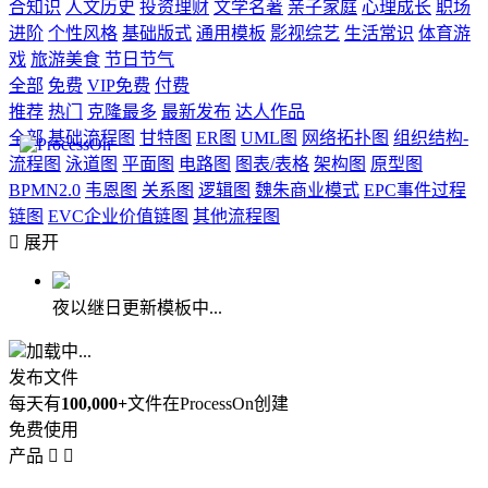
合知识
人文历史
投资理财
文学名著
亲子家庭
心理成长
职场
进阶
个性风格
基础版式
通用模板
影视综艺
生活常识
体育游
戏
旅游美食
节日节气
全部
免费
VIP免费
付费
推荐
热门
克隆最多
最新发布
达人作品
全部
基础流程图
甘特图
ER图
UML图
网络拓扑图
组织结构-
流程图
泳道图
平面图
电路图
图表/表格
架构图
原型图
BPMN2.0
韦恩图
关系图
逻辑图
魏朱商业模式
EPC事件过程
链图
EVC企业价值链图
其他流程图

展开
夜以继日更新模板中...
加载中...
发布文件
每天有
100,000+
文件在ProcessOn创建
免费使用
产品

