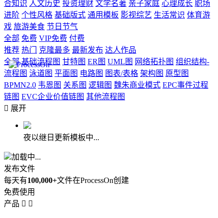
合知识
人文历史
投资理财
文学名著
亲子家庭
心理成长
职场
进阶
个性风格
基础版式
通用模板
影视综艺
生活常识
体育游
戏
旅游美食
节日节气
全部
免费
VIP免费
付费
推荐
热门
克隆最多
最新发布
达人作品
全部
基础流程图
甘特图
ER图
UML图
网络拓扑图
组织结构-
流程图
泳道图
平面图
电路图
图表/表格
架构图
原型图
BPMN2.0
韦恩图
关系图
逻辑图
魏朱商业模式
EPC事件过程
链图
EVC企业价值链图
其他流程图

展开
夜以继日更新模板中...
加载中...
发布文件
每天有
100,000+
文件在ProcessOn创建
免费使用
产品

