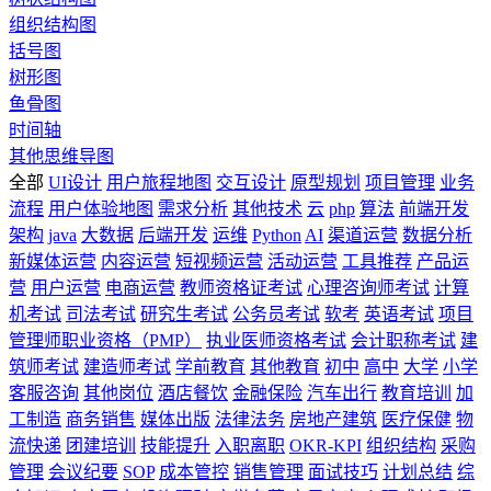
组织结构图
括号图
树形图
鱼骨图
时间轴
其他思维导图
全部
UI设计
用户旅程地图
交互设计
原型规划
项目管理
业务
流程
用户体验地图
需求分析
其他技术
云
php
算法
前端开发
架构
java
大数据
后端开发
运维
Python
AI
渠道运营
数据分析
新媒体运营
内容运营
短视频运营
活动运营
工具推荐
产品运
营
用户运营
电商运营
教师资格证考试
心理咨询师考试
计算
机考试
司法考试
研究生考试
公务员考试
软考
英语考试
项目
管理师职业资格（PMP）
执业医师资格考试
会计职称考试
建
筑师考试
建造师考试
学前教育
其他教育
初中
高中
大学
小学
客服咨询
其他岗位
酒店餐饮
金融保险
汽车出行
教育培训
加
工制造
商务销售
媒体出版
法律法务
房地产建筑
医疗保健
物
流快递
团建培训
技能提升
入职离职
OKR-KPI
组织结构
采购
管理
会议纪要
SOP
成本管控
销售管理
面试技巧
计划总结
综