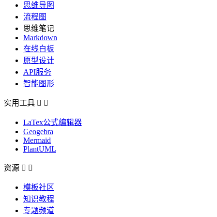
思维导图
流程图
思维笔记
Markdown
在线白板
原型设计
API服务
智能图形
实用工具


LaTex公式编辑器
Geogebra
Mermaid
PlantUML
资源


模板社区
知识教程
专题频道