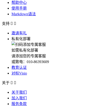
帮助中心
使用手册
Markdown语法
支持


邀请有礼
私有化部署
如需私有化部署
请添加您的专属客服
或致电：010-86393609
教育认证
对标Visio
关于


关于我们
加入我们
服务条款