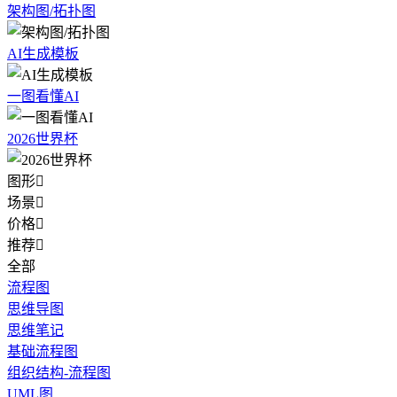
架构图/拓扑图
AI生成模板
一图看懂AI
2026世界杯
图形

场景

价格

推荐

全部
流程图
思维导图
思维笔记
基础流程图
组织结构-流程图
UML图