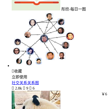
彤欣-每日一图

收藏
立即使用
社交关系关系图

2.8k

9

6
￥6