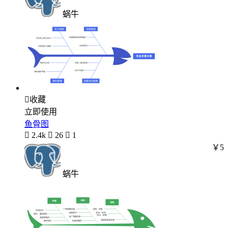
蜗牛

收藏
立即使用
鱼骨图

2.4k

26

1
￥5
蜗牛