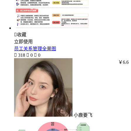

收藏
立即使用
员工关系管理全景图

318

0

0
￥6.6
小鹿要飞