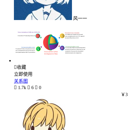
风一一

收藏
立即使用
关系图

1.7k

6

0
￥3