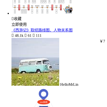

收藏
立即使用
《西游记》取经路线图、人物关系图

48.1k

61

111
￥7
HelloMrLin