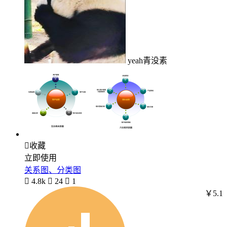
yeah青没素

收藏
立即使用
关系图、分类图

4.8k

24

1
￥5.1