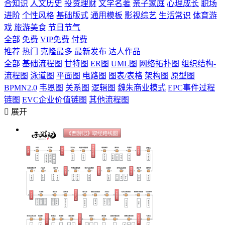
合知识
人文历史
投资理财
文学名著
亲子家庭
心理成长
职场
进阶
个性风格
基础版式
通用模板
影视综艺
生活常识
体育游
戏
旅游美食
节日节气
全部
免费
VIP免费
付费
推荐
热门
克隆最多
最新发布
达人作品
全部
基础流程图
甘特图
ER图
UML图
网络拓扑图
组织结构-
流程图
泳道图
平面图
电路图
图表/表格
架构图
原型图
BPMN2.0
韦恩图
关系图
逻辑图
魏朱商业模式
EPC事件过程
链图
EVC企业价值链图
其他流程图

展开