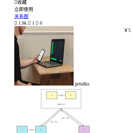

收藏
立即使用
关系图

1.9k

1

0
￥5
jjehdlks