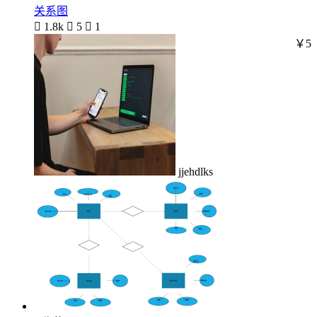
关系图

1.8k

5

1
￥5
jjehdlks