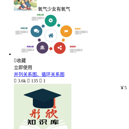
氧气少女有氧气

收藏
立即使用
并列关系图、循环关系图

3.6k

135

1
￥5