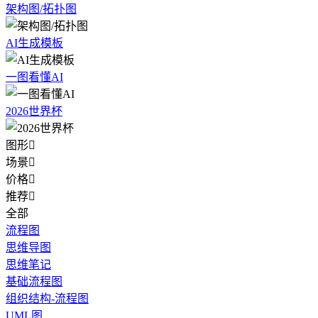
架构图/拓扑图
AI生成模板
一图看懂AI
2026世界杯
图形

场景

价格

推荐

全部
流程图
思维导图
思维笔记
基础流程图
组织结构-流程图
UML图