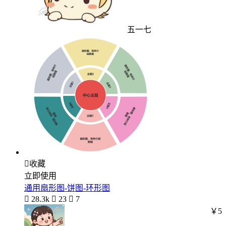
五一七

收藏
立即使用
通用扇形图-饼图-环形图

28.3k

23

7
￥5