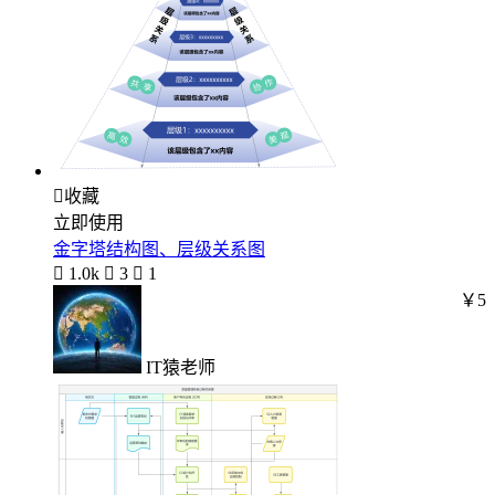

收藏
立即使用
金字塔结构图、层级关系图

1.0k

3

1
￥5
IT猿老师