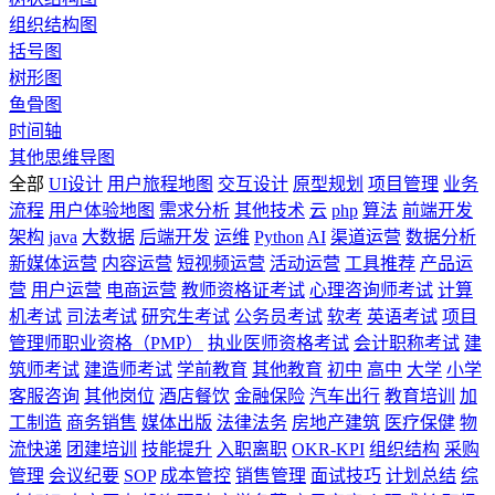
组织结构图
括号图
树形图
鱼骨图
时间轴
其他思维导图
全部
UI设计
用户旅程地图
交互设计
原型规划
项目管理
业务
流程
用户体验地图
需求分析
其他技术
云
php
算法
前端开发
架构
java
大数据
后端开发
运维
Python
AI
渠道运营
数据分析
新媒体运营
内容运营
短视频运营
活动运营
工具推荐
产品运
营
用户运营
电商运营
教师资格证考试
心理咨询师考试
计算
机考试
司法考试
研究生考试
公务员考试
软考
英语考试
项目
管理师职业资格（PMP）
执业医师资格考试
会计职称考试
建
筑师考试
建造师考试
学前教育
其他教育
初中
高中
大学
小学
客服咨询
其他岗位
酒店餐饮
金融保险
汽车出行
教育培训
加
工制造
商务销售
媒体出版
法律法务
房地产建筑
医疗保健
物
流快递
团建培训
技能提升
入职离职
OKR-KPI
组织结构
采购
管理
会议纪要
SOP
成本管控
销售管理
面试技巧
计划总结
综