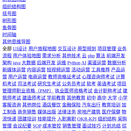
组织结构图
括号图
树形图
鱼骨图
时间轴
其他思维导图
全部
UI设计
用户旅程地图
交互设计
原型规划
项目管理
业务
流程
用户体验地图
需求分析
其他技术
云
php
算法
前端开发
架构
java
大数据
后端开发
运维
Python
AI
渠道运营
数据分析
新媒体运营
内容运营
短视频运营
活动运营
工具推荐
产品运
营
用户运营
电商运营
教师资格证考试
心理咨询师考试
计算
机考试
司法考试
研究生考试
公务员考试
软考
英语考试
项目
管理师职业资格（PMP）
执业医师资格考试
会计职称考试
建
筑师考试
建造师考试
学前教育
其他教育
初中
高中
大学
小学
客服咨询
其他岗位
酒店餐饮
金融保险
汽车出行
教育培训
加
工制造
商务销售
媒体出版
法律法务
房地产建筑
医疗保健
物
流快递
团建培训
技能提升
入职离职
OKR-KPI
组织结构
采购
管理
会议纪要
SOP
成本管控
销售管理
面试技巧
计划总结
综