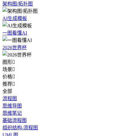
架构图/拓扑图
AI生成模板
一图看懂AI
2026世界杯
图形

场景

价格

推荐

全部
流程图
思维导图
思维笔记
基础流程图
组织结构-流程图
UML图