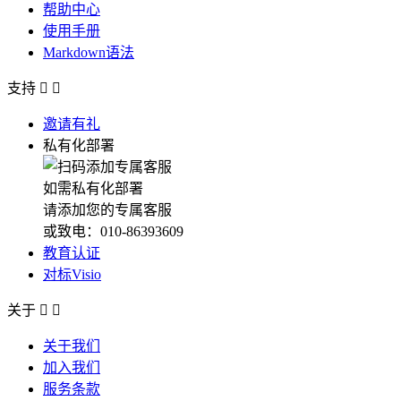
帮助中心
使用手册
Markdown语法
支持


邀请有礼
私有化部署
如需私有化部署
请添加您的专属客服
或致电：010-86393609
教育认证
对标Visio
关于


关于我们
加入我们
服务条款