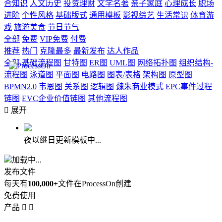
合知识
人文历史
投资理财
文学名著
亲子家庭
心理成长
职场
进阶
个性风格
基础版式
通用模板
影视综艺
生活常识
体育游
戏
旅游美食
节日节气
全部
免费
VIP免费
付费
推荐
热门
克隆最多
最新发布
达人作品
全部
基础流程图
甘特图
ER图
UML图
网络拓扑图
组织结构-
流程图
泳道图
平面图
电路图
图表/表格
架构图
原型图
BPMN2.0
韦恩图
关系图
逻辑图
魏朱商业模式
EPC事件过程
链图
EVC企业价值链图
其他流程图

展开
夜以继日更新模板中...
加载中...
发布文件
每天有
100,000+
文件在ProcessOn创建
免费使用
产品

