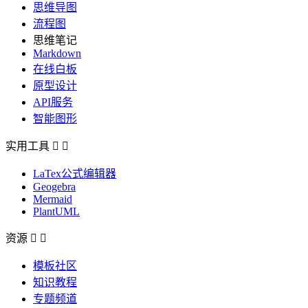
思维导图
流程图
思维笔记
Markdown
在线白板
原型设计
API服务
智能图形
实用工具


LaTex公式编辑器
Geogebra
Mermaid
PlantUML
资源


模板社区
知识教程
专题频道