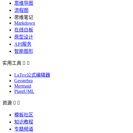
思维导图
流程图
思维笔记
Markdown
在线白板
原型设计
API服务
智能图形
实用工具


LaTex公式编辑器
Geogebra
Mermaid
PlantUML
资源


模板社区
知识教程
专题频道