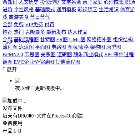
合知识
人文历史
投资理财
文学名著
亲子家庭
心理成长
职场
进阶
个性风格
基础版式
通用模板
影视综艺
生活常识
体育游
戏
旅游美食
节日节气
全部
免费
VIP免费
付费
推荐
热门
克隆最多
最新发布
达人作品
全部
基础流程图
甘特图
ER图
UML图
网络拓扑图
组织结构-
流程图
泳道图
平面图
电路图
图表/表格
架构图
原型图
BPMN2.0
韦恩图
关系图
逻辑图
魏朱商业模式
EPC事件过程
链图
EVC企业价值链图
其他流程图

展开
夜以继日更新模板中...
加载中...
发布文件
每天有
100,000+
文件在ProcessOn创建
免费使用
产品

