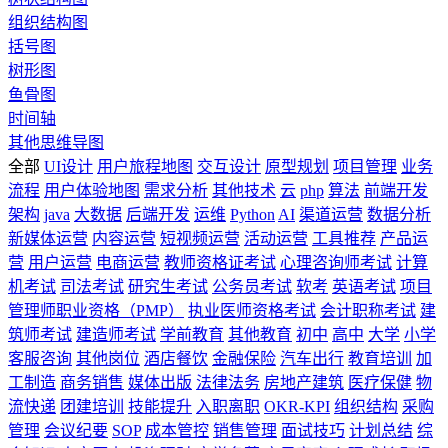
组织结构图
括号图
树形图
鱼骨图
时间轴
其他思维导图
全部
UI设计
用户旅程地图
交互设计
原型规划
项目管理
业务
流程
用户体验地图
需求分析
其他技术
云
php
算法
前端开发
架构
java
大数据
后端开发
运维
Python
AI
渠道运营
数据分析
新媒体运营
内容运营
短视频运营
活动运营
工具推荐
产品运
营
用户运营
电商运营
教师资格证考试
心理咨询师考试
计算
机考试
司法考试
研究生考试
公务员考试
软考
英语考试
项目
管理师职业资格（PMP）
执业医师资格考试
会计职称考试
建
筑师考试
建造师考试
学前教育
其他教育
初中
高中
大学
小学
客服咨询
其他岗位
酒店餐饮
金融保险
汽车出行
教育培训
加
工制造
商务销售
媒体出版
法律法务
房地产建筑
医疗保健
物
流快递
团建培训
技能提升
入职离职
OKR-KPI
组织结构
采购
管理
会议纪要
SOP
成本管控
销售管理
面试技巧
计划总结
综