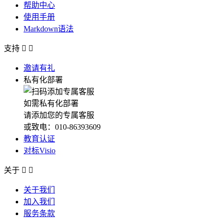
帮助中心
使用手册
Markdown语法
支持


邀请有礼
私有化部署
如需私有化部署
请添加您的专属客服
或致电：010-86393609
教育认证
对标Visio
关于


关于我们
加入我们
服务条款