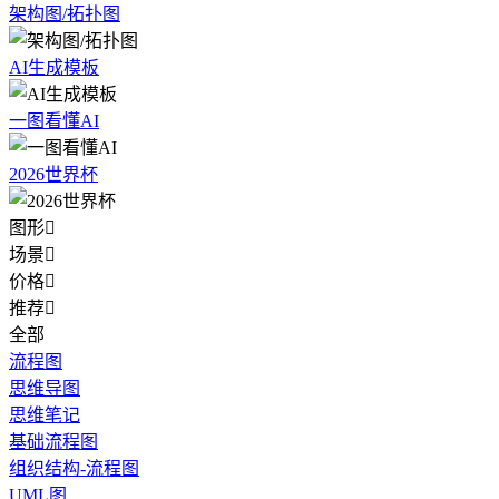
架构图/拓扑图
AI生成模板
一图看懂AI
2026世界杯
图形

场景

价格

推荐

全部
流程图
思维导图
思维笔记
基础流程图
组织结构-流程图
UML图