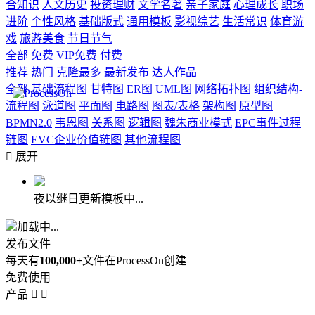
合知识
人文历史
投资理财
文学名著
亲子家庭
心理成长
职场
进阶
个性风格
基础版式
通用模板
影视综艺
生活常识
体育游
戏
旅游美食
节日节气
全部
免费
VIP免费
付费
推荐
热门
克隆最多
最新发布
达人作品
全部
基础流程图
甘特图
ER图
UML图
网络拓扑图
组织结构-
流程图
泳道图
平面图
电路图
图表/表格
架构图
原型图
BPMN2.0
韦恩图
关系图
逻辑图
魏朱商业模式
EPC事件过程
链图
EVC企业价值链图
其他流程图

展开
夜以继日更新模板中...
加载中...
发布文件
每天有
100,000+
文件在ProcessOn创建
免费使用
产品

