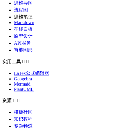
思维导图
流程图
思维笔记
Markdown
在线白板
原型设计
API服务
智能图形
实用工具


LaTex公式编辑器
Geogebra
Mermaid
PlantUML
资源


模板社区
知识教程
专题频道