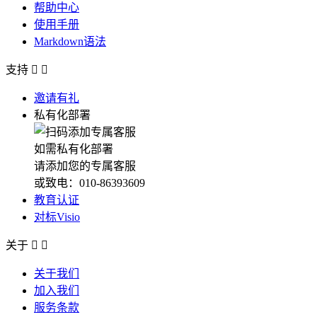
帮助中心
使用手册
Markdown语法
支持


邀请有礼
私有化部署
如需私有化部署
请添加您的专属客服
或致电：010-86393609
教育认证
对标Visio
关于


关于我们
加入我们
服务条款