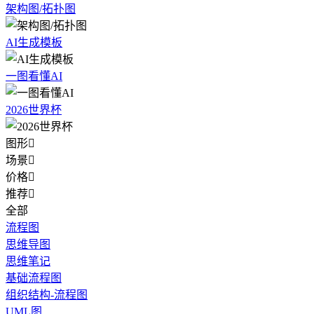
架构图/拓扑图
AI生成模板
一图看懂AI
2026世界杯
图形

场景

价格

推荐

全部
流程图
思维导图
思维笔记
基础流程图
组织结构-流程图
UML图