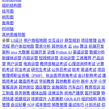
组织结构图
括号图
树形图
鱼骨图
时间轴
其他思维导图
全部
UI设计
用户旅程地图
交互设计
原型规划
项目管理
业务
流程
用户体验地图
需求分析
其他技术
云
php
算法
前端开发
架构
java
大数据
后端开发
运维
Python
AI
渠道运营
数据分析
新媒体运营
内容运营
短视频运营
活动运营
工具推荐
产品运
营
用户运营
电商运营
教师资格证考试
心理咨询师考试
计算
机考试
司法考试
研究生考试
公务员考试
软考
英语考试
项目
管理师职业资格（PMP）
执业医师资格考试
会计职称考试
建
筑师考试
建造师考试
学前教育
其他教育
初中
高中
大学
小学
客服咨询
其他岗位
酒店餐饮
金融保险
汽车出行
教育培训
加
工制造
商务销售
媒体出版
法律法务
房地产建筑
医疗保健
物
流快递
团建培训
技能提升
入职离职
OKR-KPI
组织结构
采购
管理
会议纪要
SOP
成本管控
销售管理
面试技巧
计划总结
综